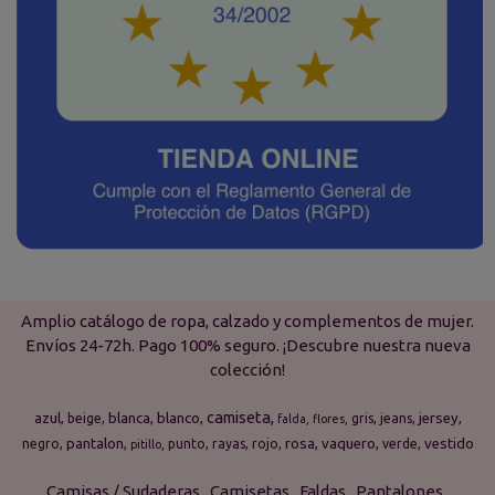
Amplio catálogo de ropa, calzado y complementos de mujer.
Envíos 24-72h. Pago 100% seguro. ¡Descubre nuestra nueva
colección!
camiseta
azul
blanca
blanco
jersey
beige
gris
jeans
falda
flores
pantalon
rosa
vaquero
vestido
negro
punto
rayas
rojo
verde
pitillo
Camisas / Sudaderas
Camisetas
Faldas
Pantalones