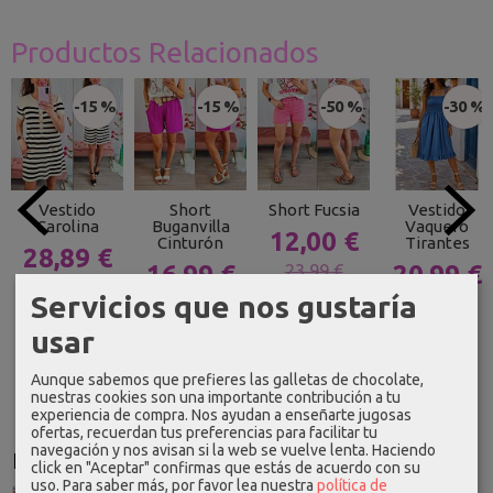
Productos Relacionados
-15 %
-15 %
-50 %
-30 %
Vestido
Short
Short Fucsia
Vestido
Carolina
Buganvilla
Vaquero
12,00 €
Cinturón
Tirantes
28,89 €
16,99 €
23,99 €
20,99 €
33,99 €
Servicios que nos gustaría
19,99 €
29,99 €
usar
Aunque sabemos que prefieres las galletas de chocolate,
nuestras cookies son una importante contribución a tu
experiencia de compra. Nos ayudan a enseñarte jugosas
ofertas, recuerdan tus preferencias para facilitar tu
navegación y nos avisan si la web se vuelve lenta. Haciendo
Idioma
click en "Aceptar" confirmas que estás de acuerdo con su
uso.
Para saber más, por favor lea nuestra
política de