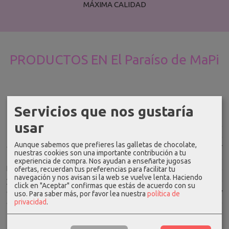
MÁXIMA CALIDAD
PRODUCTOS EN El Paraíso de MaPi
Servicios que nos gustaría
usar
Descubre una nueva dimensión de productos gracias a El
Paraíso de MaPi, la tienda online especializada en ropa,
Aunque sabemos que prefieres las galletas de chocolate,
calzado y complementos de mujeres con estilo y al mejor
nuestras cookies son una importante contribución a tu
precio. Realizamos todos los envíos en 24 y 72 horas
experiencia de compra. Nos ayudan a enseñarte jugosas
laborables con un atención personalizada por email, teléfono
ofertas, recuerdan tus preferencias para facilitar tu
navegación y nos avisan si la web se vuelve lenta. Haciendo
y redes sociales. Además, contamos con gastos de envío
click en "Aceptar" confirmas que estás de acuerdo con su
gratuito (consulta condiciones). Gracias por visitarnos y
uso.
Para saber más, por favor lea nuestra
política de
privacidad
.
confiar en nosotros. Un saludo de parte de todo el equipo de
El Paraíso de Mapi :)