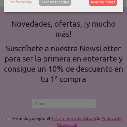
Preferencias
Descartar todas
Aceptar todas
Novedades, ofertas, ¡y mucho
más!
Suscríbete a nuestra NewsLetter
para ser la primera en enterarte y
consigue un 10% de descuento en
tu 1ª compra
He leído y acepto el
Tratamiento de datos
y la
Política de
Privacidad