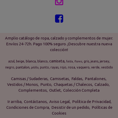


Amplio catálogo de ropa, calzado y complementos de mujer.
Envíos 24-72h. Pago 100% seguro. ¡Descubre nuestra nueva
colección!
camiseta
azul
blanca
blanco
jersey
beige
gris
jeans
falda
flores
pantalon
rosa
vaquero
vestido
negro
punto
rayas
rojo
verde
pitillo
Camisas / Sudaderas
Camisetas
Faldas
Pantalones
Vestidos / Monos
Punto
Chaquetas / Chalecos
Calzado
Complementos
Outlet
Colección Completa
Ir arriba
Contáctanos
Aviso Legal
Política de Privacidad
Condiciones de Compra
Desistir de un pedido
Políticas de
Cookies