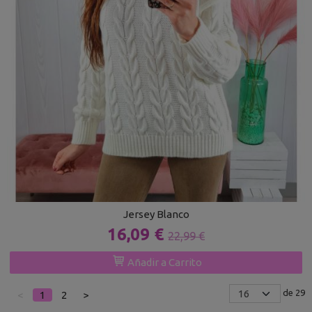
Jersey Blanco
16,09 €
22,99 €
Añadir a Carrito
de 29
<
1
2
>