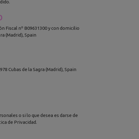
dido.
b
ción Fiscal nº B09631300 y con domicilio
ra (Madrid), Spain
8 Cubas de la Sagra (Madrid), Spain
rsonales o si lo que desea es darse de
tica de Privacidad.