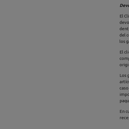
Devo
El C
devo
dent
del 
los 
El c
comp
origi
Los 
artí
caso
impo
paqu
En c
rece