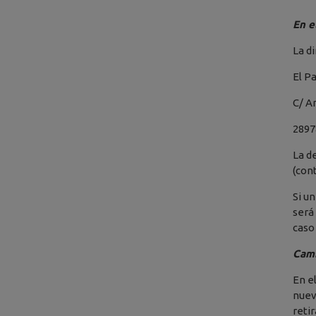
En e
La d
El P
C/ A
2897
La d
(con
Si u
será
caso
Camb
En e
nuev
reti