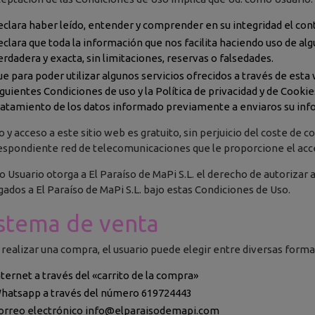
eclara haber leído, entender y comprender en su integridad el con
eclara que toda la información que nos facilita haciendo uso de al
erdadera y exacta, sin limitaciones, reservas o falsedades.
ue para poder utilizar algunos servicios ofrecidos a través de est
iguientes Condiciones de uso y la Política de privacidad y de Cookies
ratamiento de los datos informado previamente a enviaros su inf
o y acceso a este sitio web es gratuito, sin perjuicio del coste de c
espondiente red de telecomunicaciones que le proporcione el ac
 Usuario otorga a El Paraíso de MaPi S.L. el derecho de autorizar 
gados a El Paraíso de MaPi S.L. bajo estas Condiciones de Uso.
stema de venta
 realizar una compra, el usuario puede elegir entre diversas forma
nternet a través del «carrito de la compra»
hatsapp a través del número 619724443
orreo electrónico
info@elparaisodemapi.com