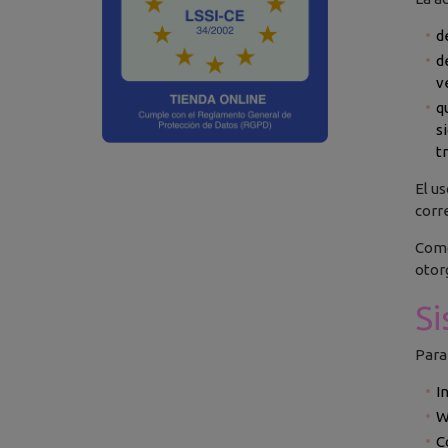
d
d
v
q
s
t
El us
corr
Como
otor
Si
Para
I
W
C