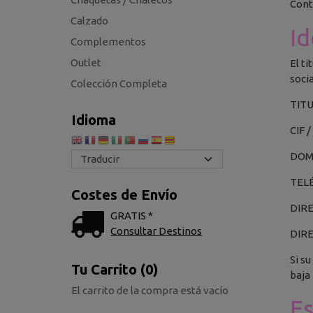
Cont
Calzado
Id
Complementos
Outlet
El ti
soci
Colección Completa
TITU
Idioma
CIF 
DOMI
TELÉ
Costes de Envío
DIR
GRATIS *
Consultar Destinos
DIR
Si s
Tu Carrito (0)
baja
El carrito de la compra está vacío
Es