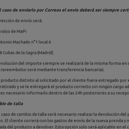
l caso de enviarlo por Correos el envío deberá ser siempre cert
irección de envío será:
araíso de MaPi
ntonio Machado n°1 local 6
8 Cubas de la Sagra (Madrid)
evolución del importe siempre se realizará de la misma forma en q
trareembolso será mediante transferencia bancaria).
n producto distinto al solicitado por el cliente fuera entregado por 
 retirado y se le entregará el producto correcto sin ningún cargo a
 es necesario informarlo dentro de las 24h posteriores a su recepc
io de talla
l caso de cambio de talla será necesario realizar la devolución del
o. El cliente correrá con los gastos de envío de la nueva prenda y 
rada del producto a devolver. Esta opción solo será aplicable en el 