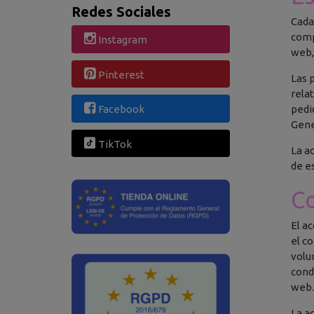
Redes Sociales
Cada
comp
Instagram
web,
Pinterest
Las 
rela
pedi
Facebook
Gene
TikTok
La a
de e
Co
El a
el c
volu
cond
web
La a