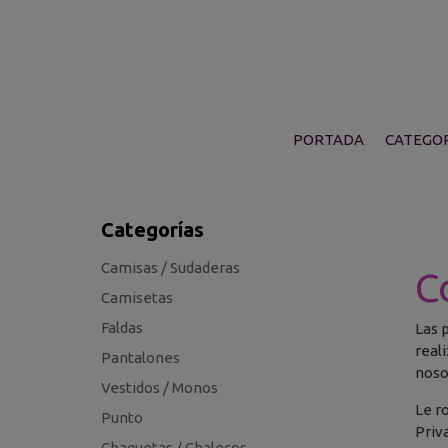
PORTADA
CATEGOR
Categorías
Camisas / Sudaderas
C
Camisetas
Faldas
Las 
real
Pantalones
noso
Vestidos / Monos
Le r
Punto
Priv
Chaquetas / Chalecos