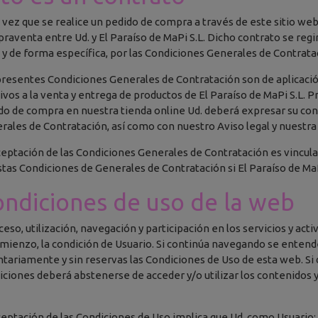
 vez que se realice un pedido de compra a través de este sitio web
raventa entre Ud. y El Paraíso de MaPi S.L. Dicho contrato se regi
 y de forma específica, por las Condiciones Generales de Contratac
presentes Condiciones Generales de Contratación son de aplicación
tivos a la venta y entrega de productos de El Paraíso de MaPi S.L. 
do de compra en nuestra tienda online Ud. deberá expresar su co
rales de Contratación, así como con nuestro Aviso legal y nuestra 
ceptación de las Condiciones Generales de Contratación es vincula
stas Condiciones de Generales de Contratación si El Paraíso de MaPi 
ndiciones de uso de la web
cceso, utilización, navegación y participación en los servicios y act
omienzo, la condición de Usuario. Si continúa navegando se enten
ntariamente y sin reservas las Condiciones de Uso de esta web. Si
iciones deberá abstenerse de acceder y/o utilizar los contenidos 
.
ceptación de las Condiciones de Uso implica que Ud. como Usuario: