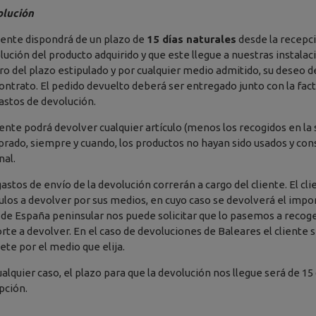
lución
liente dispondrá de un plazo de
15 días naturales
desde la recepci
lución del producto adquirido y que este llegue a nuestras instalac
ro del plazo estipulado y por cualquier medio admitido, su deseo d
contrato. El pedido devuelto deberá ser entregado junto con la fact
gastos de devolución.
liente podrá devolver cualquier artículo (menos los recogidos en 
rado, siempre y cuando, los productos no hayan sido usados y con
nal.
gastos de envío de la devolución correrán a cargo del cliente. El c
culos a devolver por sus medios, en cuyo caso se devolverá el impor
 de España peninsular nos puede solicitar que lo pasemos a recog
rte a devolver. En el caso de devoluciones de Baleares el cliente s
ete por el medio que elija.
ualquier caso, el plazo para que la devolución nos llegue será de 15
pción.