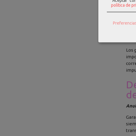
"Aceptar" co
política de p
Los 
clie
Preferencia
Ante
orie
inci
Los 
impo
corr
impu
De
d
Anul
Gara
siem
tran