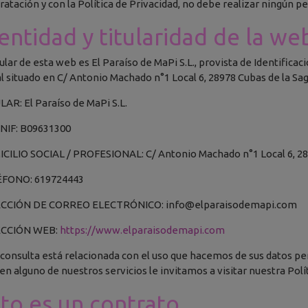
ratación y con la Política de Privacidad, no debe realizar ningún pe
entidad y titularidad de la we
tular de esta web es El Paraíso de MaPi S.L., provista de Identifica
al situado en C/ Antonio Machado n°1 Local 6, 28978 Cubas de la Sag
LAR: El Paraíso de MaPi S.L.
/ NIF: B09631300
CILIO SOCIAL / PROFESIONAL: C/ Antonio Machado n°1 Local 6, 2897
FONO: 619724443
ECCIÓN DE CORREO ELECTRÓNICO:
info@elparaisodemapi.com
ECCIÓN WEB:
https://www.elparaisodemapi.com
u consulta está relacionada con el uso que hacemos de sus datos pe
 en alguno de nuestros servicios le invitamos a visitar nuestra Polí
to es un contrato