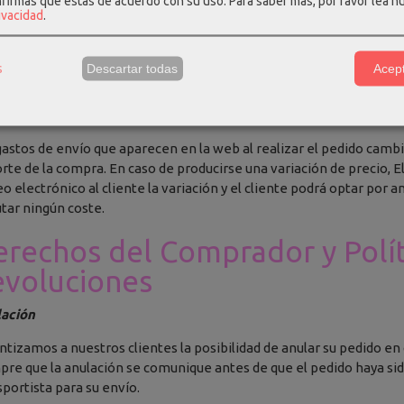
nfirmas que estás de acuerdo con su uso.
Para saber más, por favor lea n
rivacidad
.
envíos en península y Baleares se realizarán a través de GLS. La fe
nte serán de 24-72h laborables.
s
Descartar todas
Acept
s de confirmar su pedido se le informará al cliente sobre unos gas
ntativos, que aplican a su pedido en concreto. Los plazos de trans
dencias extraordinarias en el transportista y por dificultades en la
gastos de envío que aparecen en la web al realizar el pedido camb
rte de la compra. En caso de producirse una variación de precio,
eo electrónico al cliente la variación y el cliente podrá optar por a
tar ningún coste.
rechos del Comprador y Polít
evoluciones
ación
ntizamos a nuestros clientes la posibilidad de anular su pedido e
pre que la anulación se comunique antes de que el pedido haya sid
sportista para su envío.