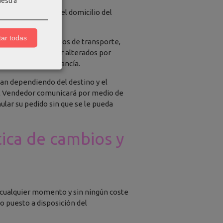
uestra
cha de entrega en el domicilio del
ar todas
tos de envío y plazos de transporte,
porte se pueden ver alterados por
 entrega de la mercancía.
ian dependiendo del destino y el
 El Vendedor comunicará por medio de
nular su pedido sin que se le pueda
ica de cambios y
n cualquier momento y sin ningún coste
o puesto a disposición del