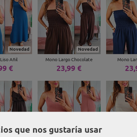
Novedad
Novedad
Liso Añil
Mono Largo Chocolate
Mono Lar
99 €
23,99 €
23,
ios que nos gustaría usar