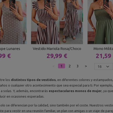
upe Lunares
Vestido Mariola Rosa/Choco
Mono Milit
99 €
29,99 €
21,59
<
1
2
3
>
tre los
distintos tipos de vestidos
, en diferentes colores y estampados,
años o cualquier otro acontecimiento que sea especial para ti. Por ejemplo,
r a solas. Y, además, encontrarás
espectaculares monos de mujer
, ya qu
ucir en ocasiones esperadas.
olo se diferencian por la calidad, sino también por el coste. Nuestros vest
e para vestir en una reunión familiar, un plan con amigas o un viaje de par