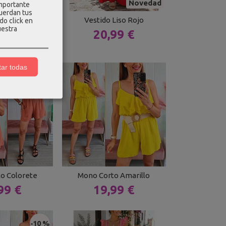
Novedad
Novedad
importante
cuerdan tus
breras Rayas
Vestido Liso Rojo
do click en
ige
uestra
20,99 €
99 €
ar todas
o Colorete
Mono Corto Amarillo
99 €
19,99 €
-10 %