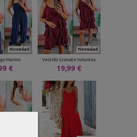
Novedad
Novedad
go Marino
Vestido Granate Volantes
99 €
19,99 €