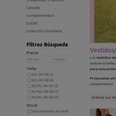
Calzado
Complementos
Outlet
Colección Completa
Filtros Búsqueda
Vestidos
Precio
Los
vestidos d
realzan tu belle
Talla
para esta prim
M/L (34-36) (1)
Propuestas atr
M/L (36-38) (4)
complementos.
XL/2XL (40-42) (2)
XL/XXL (38-40) (1)
Ordenar por:
R
XL/XXL (40-42) (2)
Stock
Sólo productos en stock