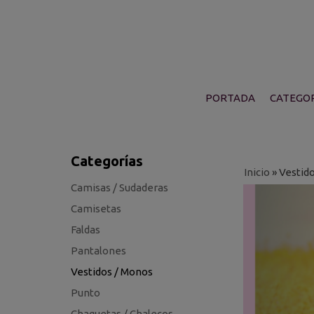
PORTADA
CATEGOR
Categorías
Inicio
»
Vestid
Camisas / Sudaderas
Camisetas
Faldas
Pantalones
Vestidos / Monos
Punto
Chaquetas / Chalecos