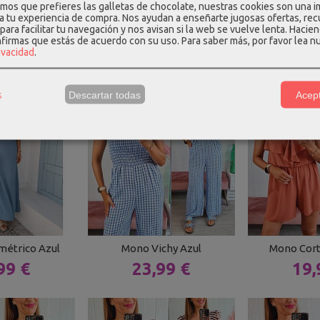
Novedad
Novedad
os que prefieres las galletas de chocolate, nuestras cookies son una 
 a tu experiencia de compra. Nos ayudan a enseñarte jugosas ofertas, re
to Marrón
Mono Lencero Rosa
Vestido Hom
para facilitar tu navegación y nos avisan si la web se vuelve lenta. Hacien
Empolvado
Be
nfirmas que estás de acuerdo con su uso.
Para saber más, por favor lea n
99 €
rivacidad
.
19,99 €
24,
s
Descartar todas
Acept
métrico Azul
Mono Vichy Azul
Mono Cort
99 €
23,99 €
19,