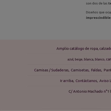
son dos de las
t
Diseños que ocup
imprescindibles
Amplio catálogo de ropa, calza
ca
azul
blanca
blanco
beige
Camisas / Sudaderas
Camisetas
Faldas
Pan
Ir arriba
Contáctanos
Aviso 
C/ Antonio Machado n°1 l