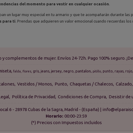
endencias del momento para vestir en cualquier ocasión
.
an un lugar muy especial en tu armario y que te acompañarán durante las
 para ti
. Prendas que adquieren un valor emocional cuando recuerdas los
do y complementos de mujer. Envíos 24-72h. Pago 100% seguro. ¡De
miseta
jersey
pantalon
gris
jeans
negro
punto
rayas
rojo
falda
flores
pitillo
talones
Vestidos / Monos
Punto
Chaquetas / Chalecos
Calzado
Legal
Política de Privacidad
Condiciones de Compra
Desistir de
ocal 6 - 28978 Cubas de la Sagra, Madrid - (España) | info@elpara
Horario:
00:00-23:59
(*) Precios con Impuestos incluidos