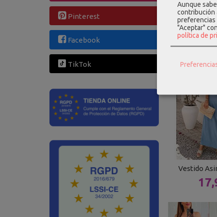
Aunque sabem
contribución
Pinterest
Mono Cor
preferencias 
"Aceptar" co
19,
política de p
Facebook
TikTok
Preferencia
Vestido Asi
17,