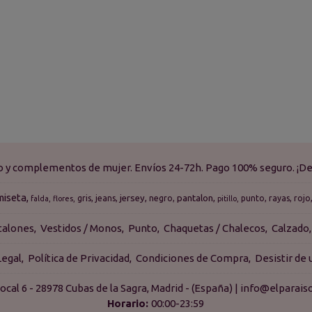
do y complementos de mujer. Envíos 24-72h. Pago 100% seguro. ¡De
miseta
jersey
pantalon
gris
jeans
negro
punto
rayas
rojo
falda
flores
pitillo
talones
Vestidos / Monos
Punto
Chaquetas / Chalecos
Calzado
Legal
Política de Privacidad
Condiciones de Compra
Desistir de
ocal 6 - 28978 Cubas de la Sagra, Madrid - (España) | info@elpara
Horario:
00:00-23:59