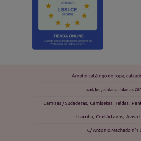
Amplio catálogo de ropa, calza
ca
azul
blanca
blanco
beige
Camisas / Sudaderas
Camisetas
Faldas
Pan
Ir arriba
Contáctanos
Aviso 
C/ Antonio Machado n°1 l