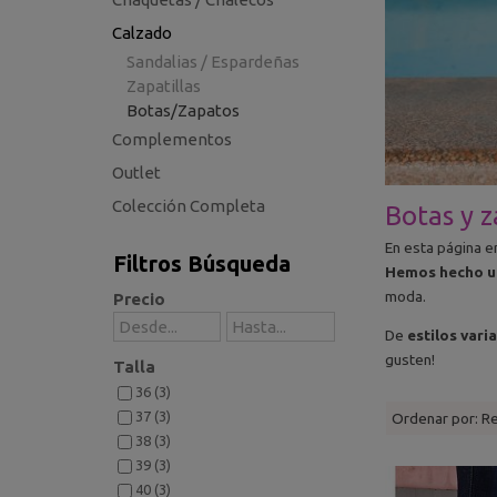
Calzado
Sandalias / Espardeñas
Zapatillas
Botas/Zapatos
Complementos
Outlet
Colección Completa
Botas y 
En esta página e
Filtros Búsqueda
Hemos hecho un
moda.
Precio
De
estilos vari
gusten!
Talla
36 (3)
37 (3)
Ordenar por:
R
38 (3)
39 (3)
40 (3)