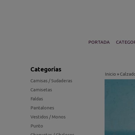
PORTADA
CATEGOR
Categorías
Inicio
»
Calzad
Camisas / Sudaderas
Camisetas
Faldas
Pantalones
Vestidos / Monos
Punto
Chaquetas / Chalecos