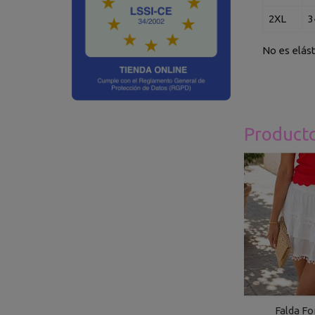
2XL
3
No es elást
Product
Falda F