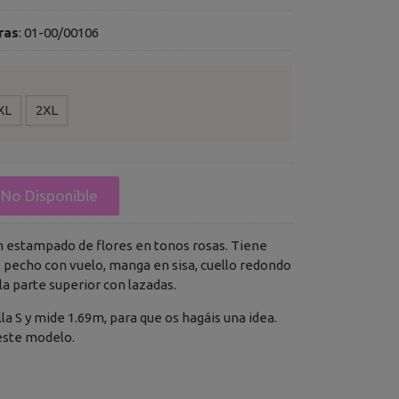
ras
:
01-00/00106
XL
2XL
No Disponible
n estampado de flores en tonos rosas. Tiene
l pecho con vuelo, manga en sisa, cuello redondo
la parte superior con lazadas.
lla S y mide 1.69m, para que os hagáis una idea.
este modelo.