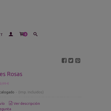
ET
0
res Rosas
2,99 €
talogado
-
(Imp. Incluidos)
vío
Ver descripción
egunta