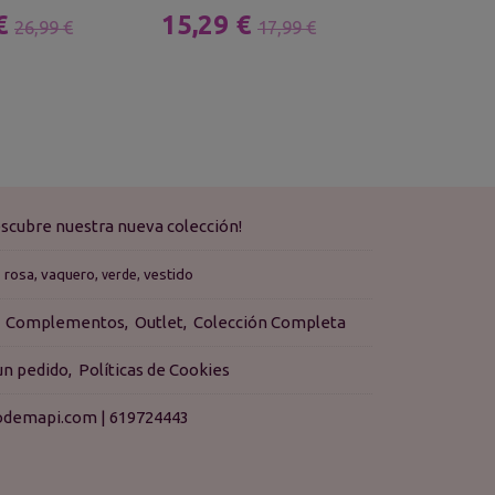
 €
15,29 €
15,29 
26,99 €
17,99 €
scubre nuestra nueva colección!
rosa
vaquero
vestido
verde
Complementos
Outlet
Colección Completa
 un pedido
Políticas de Cookies
isodemapi.com |
619724443