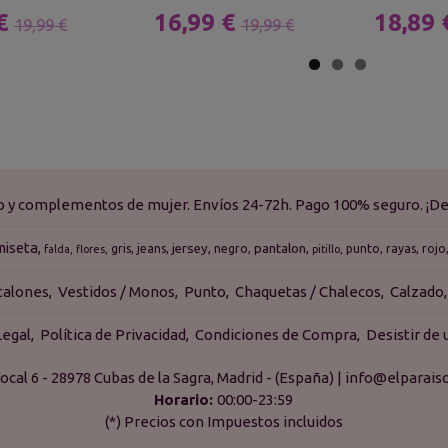
 €
16,99 €
18,89
19,99 €
19,99 €
do y complementos de mujer. Envíos 24-72h. Pago 100% seguro. ¡De
miseta
jersey
pantalon
gris
jeans
negro
punto
rayas
rojo
falda
flores
pitillo
talones
Vestidos / Monos
Punto
Chaquetas / Chalecos
Calzado
Legal
Política de Privacidad
Condiciones de Compra
Desistir de
ocal 6 - 28978 Cubas de la Sagra, Madrid - (España) | info@elpara
Horario:
00:00-23:59
(*) Precios con Impuestos incluidos