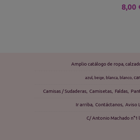
8,00
Amplio catálogo de ropa, calza
ca
azul
blanca
blanco
beige
Camisas / Sudaderas
Camisetas
Faldas
Pan
Ir arriba
Contáctanos
Aviso 
C/ Antonio Machado n°1 l