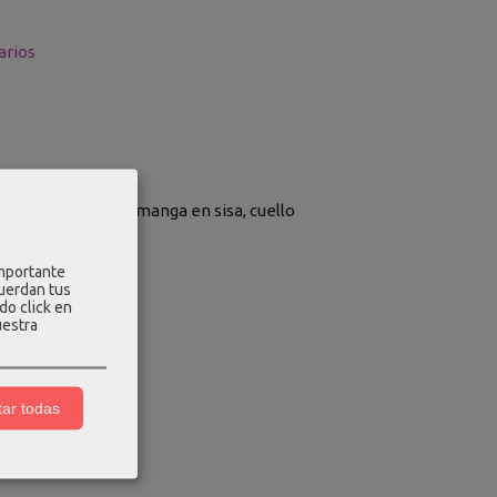
rios
 pecho con vuelo, manga en sisa, cuello
importante
cuerdan tus
do click en
uestra
ar todas