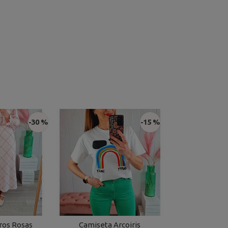
-30 %
-15 %
ros Rosas
Camiseta Arcoiris
Camiseta Hil