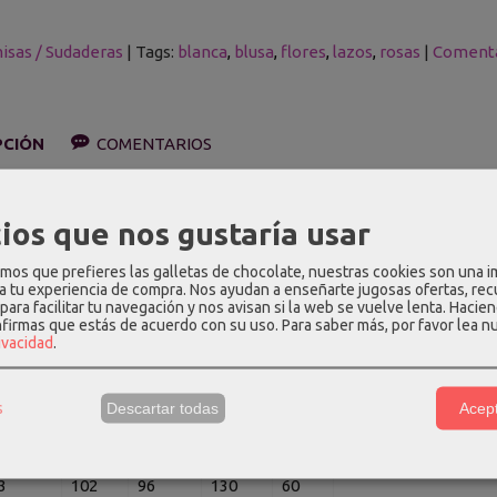
isas / Sudaderas
|
Tags:
blanca
blusa
flores
lazos
rosas
|
Comenta
PCIÓN
COMENTARIOS
co con estampado de flores en tonos rosas. Tiene corte debajo del
ios que nos gustaría usar
se abrocha en la parte superior con lazadas.
os que prefieres las galletas de chocolate, nuestras cookies son una 
ión
: 100% algodón.
 a tu experiencia de compra. Nos ayudan a enseñarte jugosas ofertas, re
para facilitar tu navegación y nos avisan si la web se vuelve lenta. Hacien
medidas aproximadas (cm)
:
nfirmas que estás de acuerdo con su uso.
Para saber más, por favor lea n
rivacidad
.
ombro
Pecho
Cintura
Cadera
Largo
1
94
88
122
59
s
Descartar todas
Acept
2
98
92
126
59.5
3
102
96
130
60