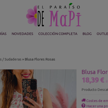
ÍAS
NOVEDADES
COLECCIÓN COMPLETA
BLOG
OUTL
s / Sudaderas
»
Blusa Flores Rosas
Blusa Flo
18,39 €
2
Producto Desca
Costes de en
Hacer una pr