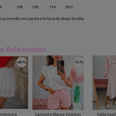
4
106
100
134
60.5
ica, tenedlo en cuenta a la hora de elegir la talla.
os Relacionados
-60 %
-15 %
ormentera
Camiseta Blanca Volantes
Falda Cuad