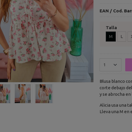
EAN / Cod. Bar
Talla
M
L
Blusa blanco co
corte debajo de
y se abrocha en 
Alicia usa una ta
Lleva una M en 