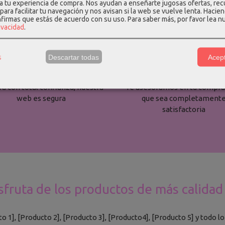
 a tu experiencia de compra. Nos ayudan a enseñarte jugosas ofertas, re
para facilitar tu navegación y nos avisan si la web se vuelve lenta. Hacien
nfirmas que estás de acuerdo con su uso.
Para saber más, por favor lea n
rivacidad
.


s
Descartar todas
Acept
Pago 100% seguro
Atención Personalizad
 con total confianza, nuestra
Te asesoramos en tu compra
web es segura
que sea completament
satisfactoria
sfruta de los productos de más calidad 
1], [Producto 2], [Producto 3], [Producto4], [Producto 5] y todo lo