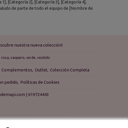
, [Categoría 2], [Categoría 3], [Categoría 4],
n saludo de parte de todo el equipo de [Nombre de
scubre nuestra nueva colección!
rosa
vaquero
vestido
verde
Complementos
Outlet
Colección Completa
 un pedido
Políticas de Cookies
isodemapi.com |
619724443