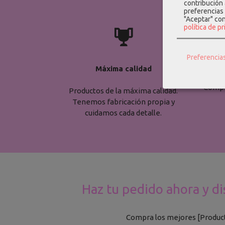
contribución
preferencias 
"Aceptar" co
política de p

Preferencia
Máxima calidad
Compra
Productos de la máxima calidad.
Tenemos fabricación propia y
cuidamos cada detalle.
Haz tu pedido ahora y di
Compra los mejores [Producto 