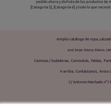
pedido ahora y disfruta de los productos de má
[Categoría 5], [Categoría 6] y todo lo que neces
Amplio catálogo de ropa, calza
ca
azul
blanca
blanco
beige
Camisas / Sudaderas
Camisetas
Faldas
Pan
Ir arriba
Contáctanos
Aviso 
C/ Antonio Machado n°1 l