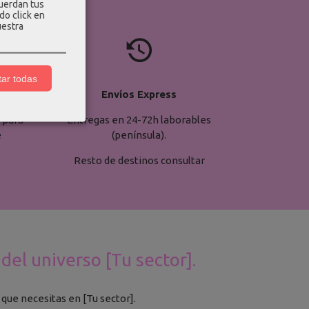
cuerdan tus
do click en
uestra

ar todas
a
Envíos Express
 para
Entregas en 24-72h laborables
e
(península).
Resto de destinos consultar
del universo [Tu sector].
 que necesitas en [Tu sector].