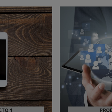
TO 1
PROD