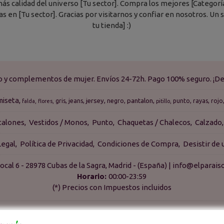
s calidad del universo [Tu sector]. Compra los mejores [Categoría 1]
itas en [Tu sector]. Gracias por visitarnos y confiar en nosotros. U
tu tienda] :)
do y complementos de mujer. Envíos 24-72h. Pago 100% seguro. ¡De
miseta
jersey
pantalon
gris
jeans
negro
punto
rayas
rojo
falda
flores
pitillo
talones
Vestidos / Monos
Punto
Chaquetas / Chalecos
Calzado
Legal
Política de Privacidad
Condiciones de Compra
Desistir de
ocal 6 - 28978 Cubas de la Sagra, Madrid - (España) | info@elpara
Horario:
00:00-23:59
(*) Precios con Impuestos incluidos
Métodos de pago aceptados