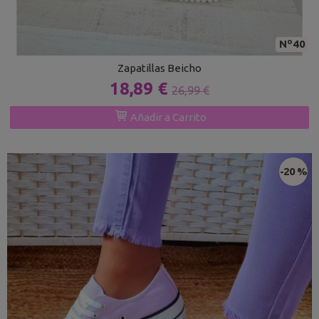
Nº40
Zapatillas Beicho
18,89 €
26,99 €
Añadir a Carrito
-20 %