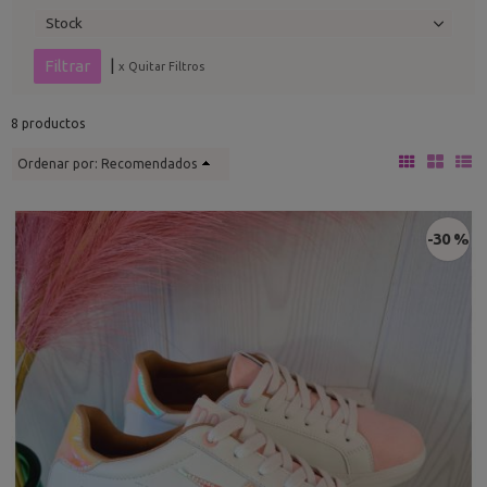
Stock
|
x Quitar Filtros
8 productos
Ordenar por:
Recomendados
-30 %