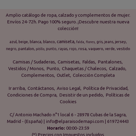
Amplio catálogo de ropa, calzado y complementos de mujer.
Envíos 24-72h. Pago 100% seguro. ¡Descubre nuestra nueva
colección!
camiseta
azul
blanca
blanco
jersey
beige
gris
jeans
falda
flores
pantalon
rosa
vaquero
vestido
negro
punto
rayas
rojo
verde
pitillo
Camisas / Sudaderas
Camisetas
Faldas
Pantalones
Vestidos / Monos
Punto
Chaquetas / Chalecos
Calzado
Complementos
Outlet
Colección Completa
Ir arriba
Contáctanos
Aviso Legal
Política de Privacidad
Condiciones de Compra
Desistir de un pedido
Políticas de
Cookies
C/ Antonio Machado n°1 local 6 - 28978 Cubas de la Sagra,
Madrid - (España) | info@elparaisodemapi.com |
619724443
Horario:
00:00-23:59
(*) Precios con Impuestos incluidos