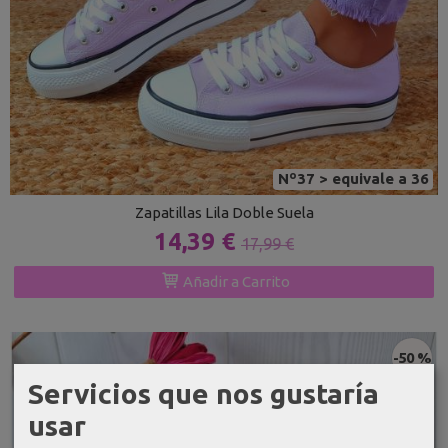
Nº37 > equivale a 36
Zapatillas Lila Doble Suela
14,39 €
17,99 €
Añadir a Carrito
-50 %
Servicios que nos gustaría
usar