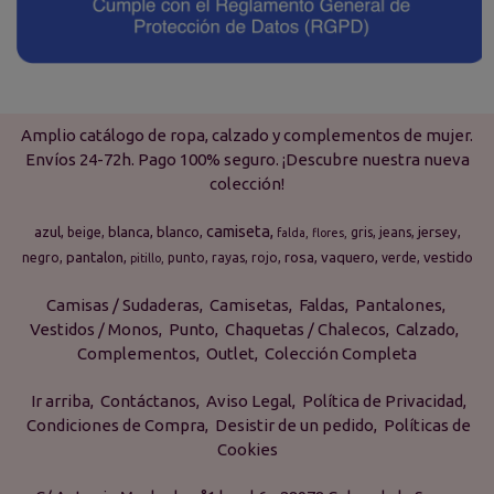
Amplio catálogo de ropa, calzado y complementos de mujer.
Envíos 24-72h. Pago 100% seguro. ¡Descubre nuestra nueva
colección!
camiseta
azul
blanca
blanco
jersey
beige
gris
jeans
falda
flores
pantalon
rosa
vaquero
vestido
negro
punto
rayas
rojo
verde
pitillo
Camisas / Sudaderas
Camisetas
Faldas
Pantalones
Vestidos / Monos
Punto
Chaquetas / Chalecos
Calzado
Complementos
Outlet
Colección Completa
Ir arriba
Contáctanos
Aviso Legal
Política de Privacidad
Condiciones de Compra
Desistir de un pedido
Políticas de
Cookies