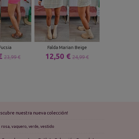
Fucsia
Falda Marian Beige
Jersey Agu
 €
12,50 €
17,59 
23,99 €
24,99 €
scubre nuestra nueva colección!
rosa
vaquero
vestido
verde