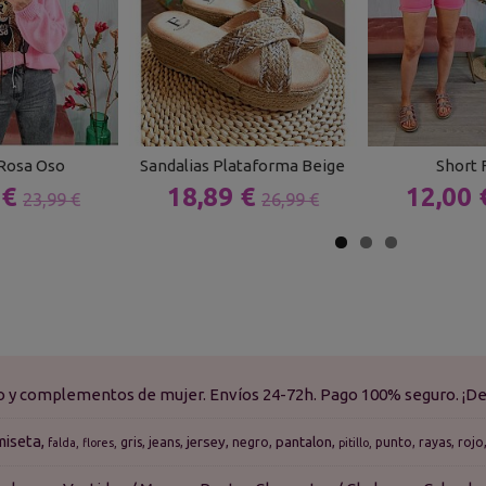
 Rosa Oso
Sandalias Plataforma Beige
Short 
 €
18,89 €
12,00
23,99 €
26,99 €
do y complementos de mujer. Envíos 24-72h. Pago 100% seguro. ¡De
miseta
jersey
pantalon
gris
jeans
negro
punto
rayas
rojo
falda
flores
pitillo