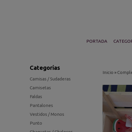
PORTADA
CATEGOR
Categorías
Inicio
»
Compl
Camisas / Sudaderas
Camisetas
Faldas
Pantalones
Vestidos / Monos
Punto
Chaquetas / Chalecos