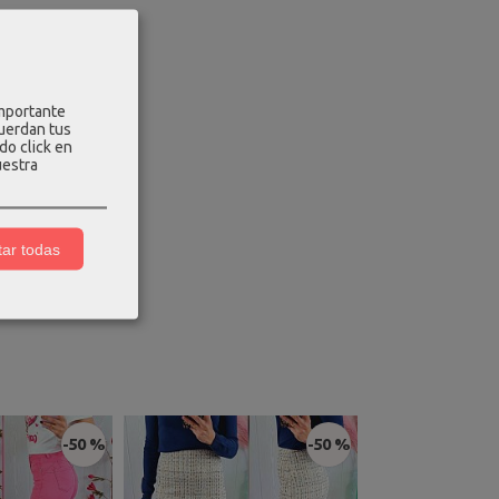
os
importante
cuerdan tus
do click en
uestra
ar todas
-50 %
-50 %