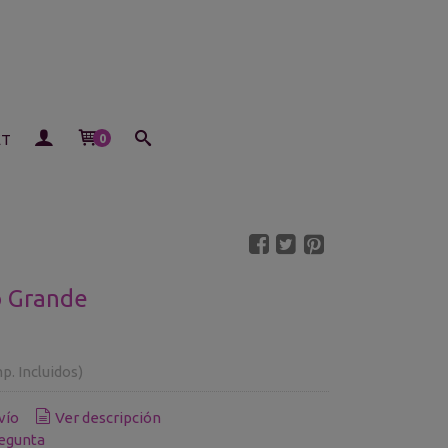
ET
0
o Grande
p. Incluidos)
vío
Ver descripción
egunta