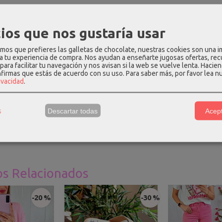
ios que nos gustaría usar
plementos
|
Tags:
colgante
cinturon
pinzas
capazo
|
Comentari
os que prefieres las galletas de chocolate, nuestras cookies son una 
 a tu experiencia de compra. Nos ayudan a enseñarte jugosas ofertas, re
para facilitar tu navegación y nos avisan si la web se vuelve lenta. Hacien
nfirmas que estás de acuerdo con su uso.
Para saber más, por favor lea n
rivacidad
.
PCIÓN
COSTES DE ENVÍO
COMENTARIOS
s
Descartar todas
Acept
pelo grandes de diferentes modelos.
os Relacionados
-20 %
-30 %