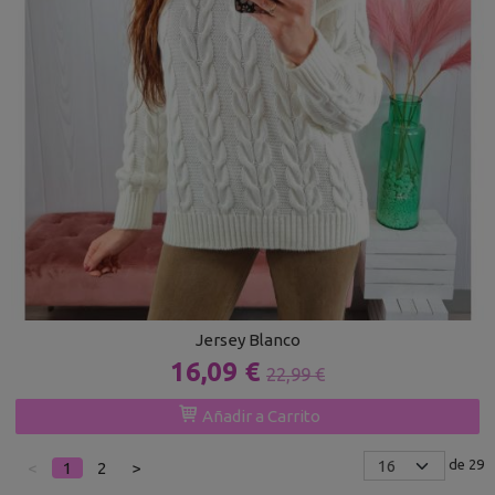
Jersey Blanco
16,09 €
22,99 €
Añadir a Carrito
de 29
<
1
2
>