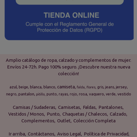
Amplio catálogo de ropa, calzado y complementos de mujer.
Envíos 24-72h. Pago 100% seguro. ¡Descubre nuestra nueva
colección!
camiseta
azul
blanca
blanco
jersey
beige
gris
jeans
falda
flores
pantalon
rosa
vaquero
vestido
negro
punto
rayas
rojo
verde
pitillo
Camisas / Sudaderas
Camisetas
Faldas
Pantalones
Vestidos / Monos
Punto
Chaquetas / Chalecos
Calzado
Complementos
Outlet
Colección Completa
Ir arriba
Contáctanos
Aviso Legal
Política de Privacidad