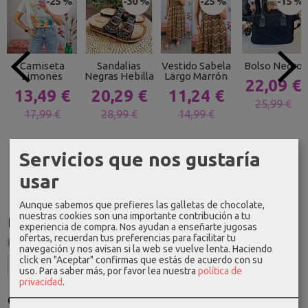
-25 %
-30 %
-25 %
-15 %
Camiseta
Sandalias
Vestido Sabela
Bolso Negro
Limones
Negras Hebilla
Largo Marrón
22,09 €
13,49 €
20,29 €
11,24 €
25,99 €
17,99 €
28,99 €
14,99 €
Servicios que nos gustaría
usar
Aunque sabemos que prefieres las galletas de chocolate,
nuestras cookies son una importante contribución a tu
Idioma
experiencia de compra. Nos ayudan a enseñarte jugosas
ofertas, recuerdan tus preferencias para facilitar tu
navegación y nos avisan si la web se vuelve lenta. Haciendo
click en "Aceptar" confirmas que estás de acuerdo con su
uso.
Para saber más, por favor lea nuestra
política de
privacidad
.
Costes de Envío