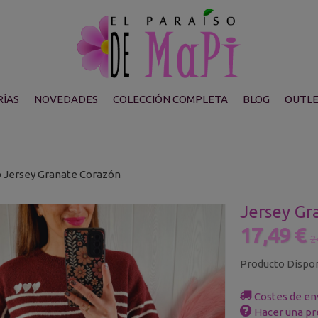
ÍAS
NOVEDADES
COLECCIÓN COMPLETA
BLOG
OUTL
»
Jersey Granate Corazón
Jersey Gr
17,49 €
2
Producto Dispo
Costes de en
Hacer una pr