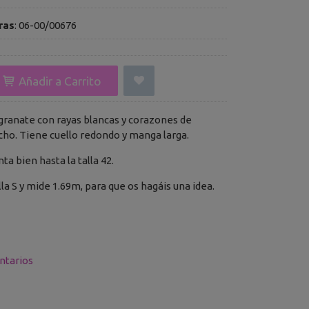
ras
:
06-00/00676
Añadir a Carrito
 granate con rayas blancas y corazones de
cho. Tiene cuello redondo y manga larga.
enta bien hasta la talla 42.
lla S y mide 1.69m, para que os hagáis una idea.
tarios