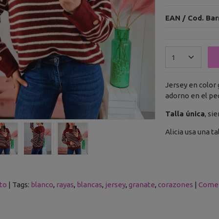
EAN / Cod. Bar
Jersey en color
adorno en el pe
Talla única
, si
Alicia usa una ta
to
|
Tags:
blanco
rayas
blancas
jersey
granate
corazones
|
Comen