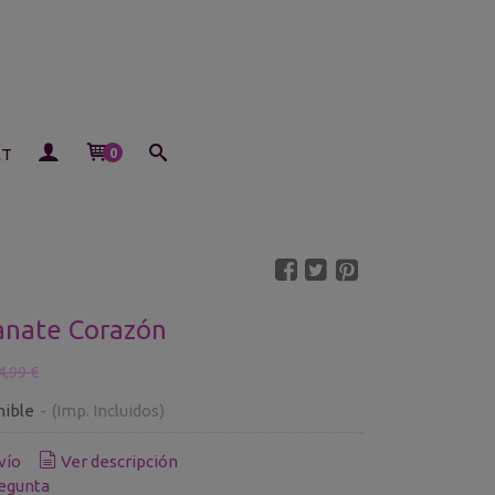
ET
0
anate Corazón
4,99 €
nible
-
(Imp. Incluidos)
vío
Ver descripción
egunta