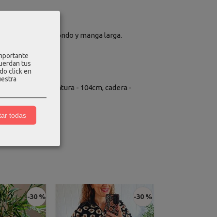
. Tiene cuello redondo y manga larga.
importante
cuerdan tus
a -1% elastano.
do click en
uestra
pecho - 104cm, cintura - 104cm, cadera -
ar todas
-30 %
-30 %