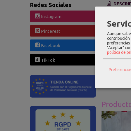
DESCRI
Redes Sociales
Instagram
Jersey en 
Servic
Pinterest
Sienta bien
Aunque sabem
contribución
Composic
preferencias 
Facebook
"Aceptar" co
política de p
Medidas d
90cm .
TikTok
Alicia usa 
Preferencia
Product