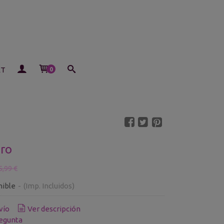
ET
0
ro
5,99 €
nible
-
(Imp. Incluidos)
vío
Ver descripción
egunta