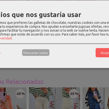
plementos
|
Tags:
negro
bolso
bandolera
|
Comentarios
ios que nos gustaría usar
PCIÓN
COSTES DE ENVÍO
COMENTARIOS
os que prefieres las galletas de chocolate, nuestras cookies son una 
 a tu experiencia de compra. Nos ayudan a enseñarte jugosas ofertas, re
para facilitar tu navegación y nos avisan si la web se vuelve lenta. Hacien
nfirmas que estás de acuerdo con su uso.
Para saber más, por favor lea n
n color negro, cierre con cremallera. Tiene forro interior, varios a
rivacidad
.
n: textil.
cm de ancho - 21cm de alto - 15cm de fondo.
s
Descartar todas
Acept
os Relacionados
-20 %
-35 %