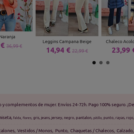
 Naranja
Leggins Campana Beige
Chaleco Acol
 €
36,99 €
14,94 €
23,99
22,99 €
do y complementos de mujer. Envíos 24-72h. Pago 100% seguro. ¡De
miseta
jersey
pantalon
gris
jeans
negro
punto
rayas
rojo
falda
flores
pitillo
talones
Vestidos / Monos
Punto
Chaquetas / Chalecos
Calzado