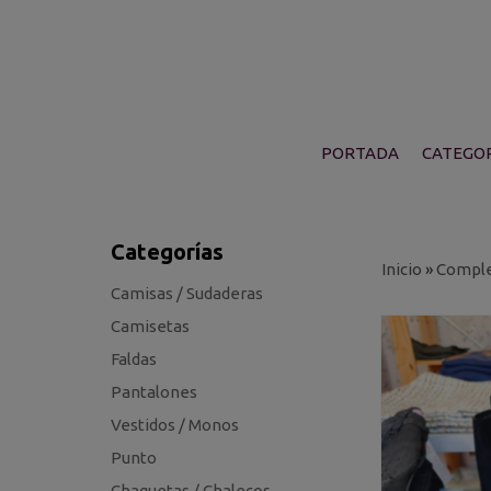
PORTADA
CATEGOR
Categorías
Inicio
»
Compl
Camisas / Sudaderas
Camisetas
Faldas
Pantalones
Vestidos / Monos
Punto
Chaquetas / Chalecos