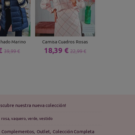
chado Marino
Camisa Cuadros Rosas
Jersey Len
 €
18,39 €
15,99 
39,99 €
22,99 €
scubre nuestra nueva colección!
rosa
vaquero
vestido
verde
Complementos
Outlet
Colección Completa