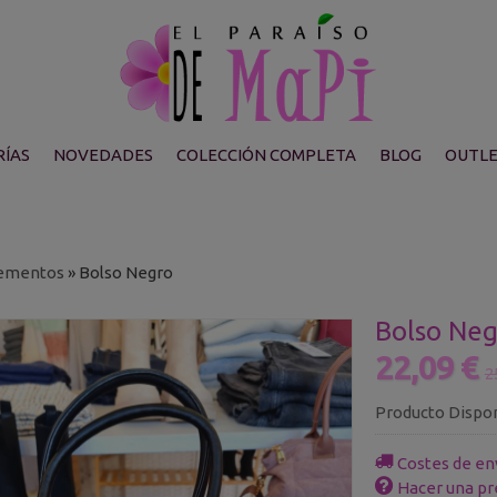
ÍAS
NOVEDADES
COLECCIÓN COMPLETA
BLOG
OUTL
ementos
»
Bolso Negro
Bolso Neg
22,09 €
2
Producto Dispo
Costes de en
Hacer una pr