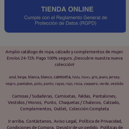
Amplio catálogo de ropa, calzado y complementos de mujer.
Envíos 24-72h. Pago 100% seguro. ¡Descubre nuestra nueva
colección!
camiseta
azul
blanca
blanco
jersey
beige
gris
jeans
falda
flores
pantalon
rosa
vaquero
vestido
negro
punto
rayas
rojo
verde
pitillo
Camisas / Sudaderas
Camisetas
Faldas
Pantalones
Vestidos / Monos
Punto
Chaquetas / Chalecos
Calzado
Complementos
Outlet
Colección Completa
Ir arriba
Contáctanos
Aviso Legal
Política de Privacidad
Condiciones de Compra
Desistir de un pedido
Políticas de