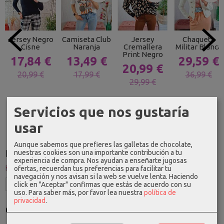
Jersey Negro
Camiseta Club
Jersey
Chaqueta
Cisne
Naranja
Cremallera
Militar Blanca
Print Negro
17,84 €
13,49 €
29,59 €
20,99 €
20,99 €
17,99 €
36,99 €
29,99 €
Servicios que nos gustaría
usar
Aunque sabemos que prefieres las galletas de chocolate,
Idioma
nuestras cookies son una importante contribución a tu
experiencia de compra. Nos ayudan a enseñarte jugosas
ofertas, recuerdan tus preferencias para facilitar tu
navegación y nos avisan si la web se vuelve lenta. Haciendo
click en "Aceptar" confirmas que estás de acuerdo con su
uso.
Para saber más, por favor lea nuestra
política de
privacidad
.
Costes de Envío