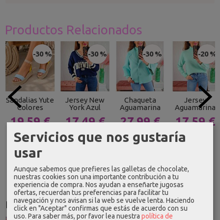
Productos Relacionados
-30 %
-30 %
-30 %
-20 %
Sandalias Yute
Jersey New
Chaqueta
Jersey
Colores
York Azul
Aguamarina
Aguamarina
19,59 €
17,49 €
27,99 €
17,59 €
Servicios que nos gustaría
27,99 €
24,99 €
39,99 €
21,99 €
usar
Aunque sabemos que prefieres las galletas de chocolate,
nuestras cookies son una importante contribución a tu
experiencia de compra. Nos ayudan a enseñarte jugosas
ofertas, recuerdan tus preferencias para facilitar tu
navegación y nos avisan si la web se vuelve lenta. Haciendo
Idioma
click en "Aceptar" confirmas que estás de acuerdo con su
uso.
Para saber más, por favor lea nuestra
política de