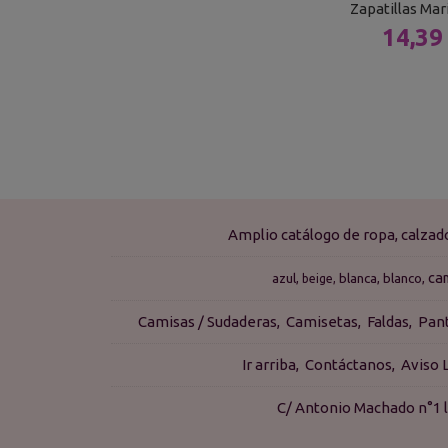
Zapatillas Ma
14,39
Amplio catálogo de ropa, calza
ca
azul
blanca
blanco
beige
Camisas / Sudaderas
Camisetas
Faldas
Pan
Ir arriba
Contáctanos
Aviso 
C/ Antonio Machado n°1 l