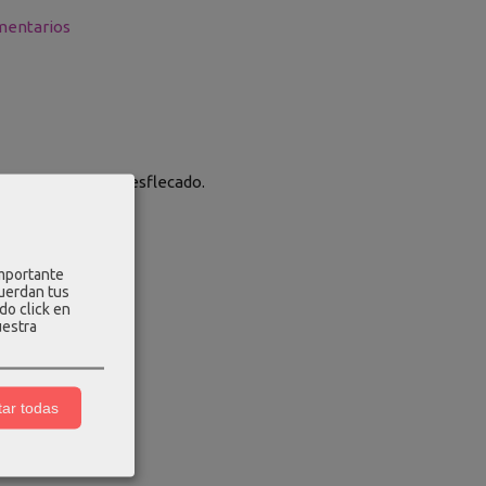
entarios
remallera y bajo desflecado.
importante
cuerdan tus
do click en
uestra
ar todas