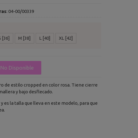
ras
:
04-00/00339
S [36]
M [38]
L [40]
XL [42]
No Disponible
 de estilo cropped en color rosa. Tiene cierre
allera y bajo desflecado.
 y es la talla que lleva en este modelo, para que
ea.