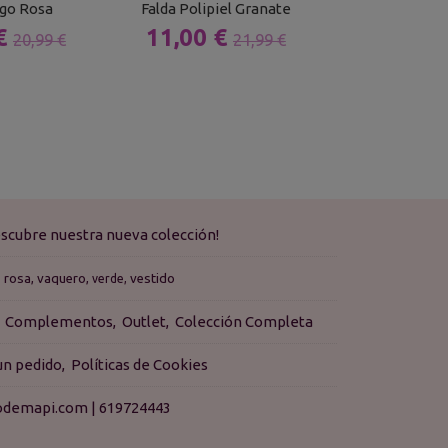
rgo Rosa
Falda Polipiel Granate
Vestido Pun
 €
11,00 €
13,50 
20,99 €
21,99 €
scubre nuestra nueva colección!
rosa
vaquero
vestido
verde
Complementos
Outlet
Colección Completa
 un pedido
Políticas de Cookies
isodemapi.com |
619724443