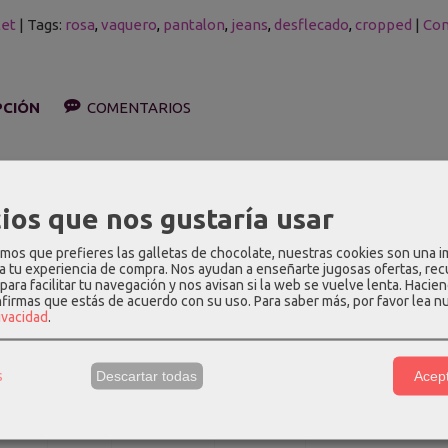
let
|
Tags:
rosa
vaquero
pantalon
jeans
desflecado
cropped
|
Com
PCIÓN
COMENTARIOS
aquero de estilo cropped en color rosa. Tiene cierre con botón y c
n: 98% algodón, 2%elastano.
ios que nos gustaría usar
edidas aproximadas (cm):
os que prefieres las galletas de chocolate, nuestras cookies son una 
 a tu experiencia de compra. Nos ayudan a enseñarte jugosas ofertas, re
intura
Cadera
Largo de tiro
Largo total
para facilitar tu navegación y nos avisan si la web se vuelve lenta. Hacien
nfirmas que estás de acuerdo con su uso.
Para saber más, por favor lea n
rivacidad
.
6
86
29.5
98
0
90
30
98.5
s
Descartar todas
Acept
4
94
30.5
99
8
98
31
99.5