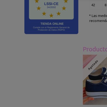
42
8
* Las medid
recomendam
Product
Agotado