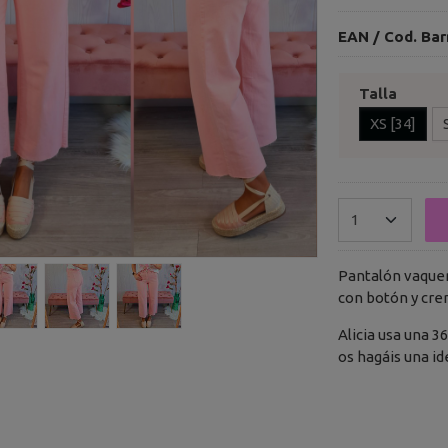
EAN / Cod. Bar
Talla
XS [34]
Pantalón vaquero
con botón y crem
Alicia usa una 36
os hagáis una id