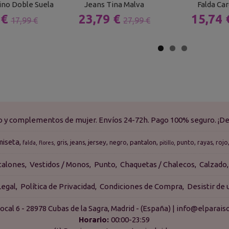
rino Doble Suela
Jeans Tina Malva
Falda Ca
 €
23,79 €
15,74
17,99 €
27,99 €
do y complementos de mujer. Envíos 24-72h. Pago 100% seguro. ¡De
miseta
jersey
pantalon
gris
jeans
negro
punto
rayas
rojo
falda
flores
pitillo
talones
Vestidos / Monos
Punto
Chaquetas / Chalecos
Calzado
Legal
Política de Privacidad
Condiciones de Compra
Desistir de
ocal 6 - 28978 Cubas de la Sagra, Madrid - (España) | info@elpara
Horario:
00:00-23:59