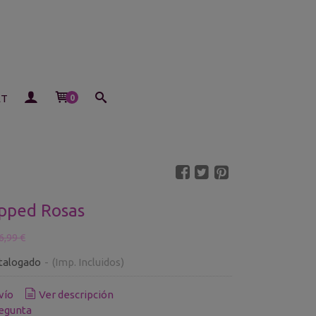
ET
0
pped Rosas
6,99 €
talogado
-
(Imp. Incluidos)
vío
Ver descripción
egunta