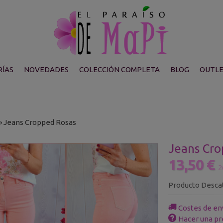
ÍAS
NOVEDADES
COLECCIÓN COMPLETA
BLOG
OUTL
»
Jeans Cropped Rosas
Jeans Cro
13,50 €
2
Producto Desca
Costes de en
Hacer una pr