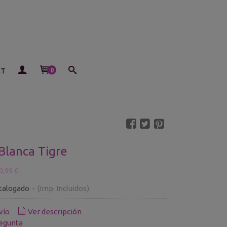
ET
0
Blanca Tigre
9,99 €
talogado
-
(Imp. Incluidos)
vío
Ver descripción
egunta