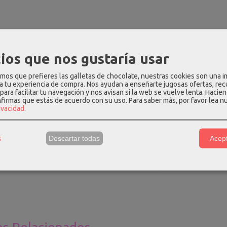
PCIÓN
COMENTARIOS
ios que nos gustaría usar
e color blanco con estampado en el pecho, cuello redondo y mang
os que prefieres las galletas de chocolate, nuestras cookies son una 
 a tu experiencia de compra. Nos ayudan a enseñarte jugosas ofertas, re
n: 95% algodón - 5% elastano.
para facilitar tu navegación y nos avisan si la web se vuelve lenta. Hacien
nfirmas que estás de acuerdo con su uso.
Para saber más, por favor lea n
edidas aproximadas:
rivacidad
.
ombros
Pecho
Cintura
Caderas
Largo
s
Descartar todas
Acept
1
100
100
106
63
2
104
102
110
64