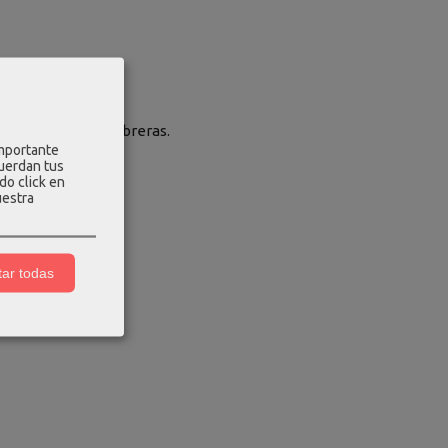
a en sisa con hombreras.
importante
cuerdan tus
do click en
uestra
ar todas