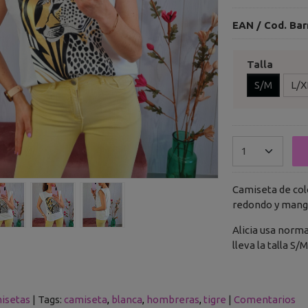
EAN / Cod. Bar
Talla
S/M
L/X
Camiseta de col
redondo y manga
Alicia usa norm
lleva la talla S
isetas
|
Tags:
camiseta
blanca
hombreras
tigre
|
Comentarios