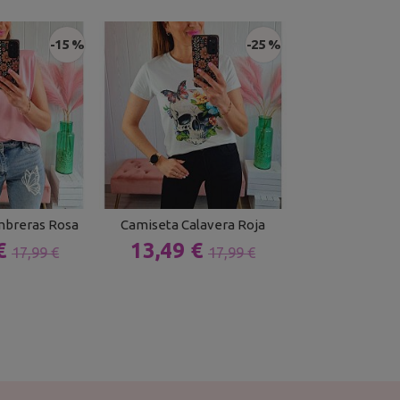
-15 %
-25 %
breras Rosa
Camiseta Calavera Roja
Camiseta Hil
 €
13,49 €
15,29 
17,99 €
17,99 €