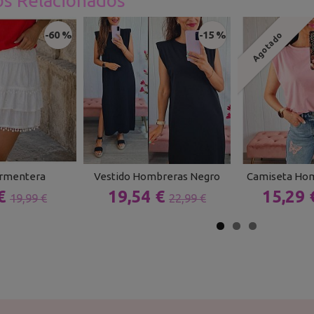
os Relacionados
-60 %
-15 %
Agotado
ormentera
Vestido Hombreras Negro
Camiseta Hom
 €
19,54 €
15,29
19,99 €
22,99 €