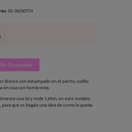
ras
:
02-00/00724
L
No Disponible
or blanco con estampado en el pecho, cuello
 en sisa con hombreras.
almente una 36 y mide 1,69m, en este modelo
/M, para que os hagáis una idea de como le queda.