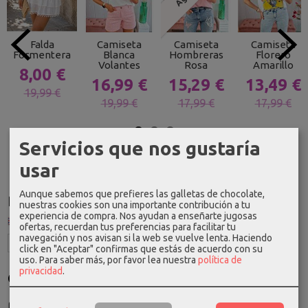
Falda
Camiseta
Camiseta
Camiseta
Formentera
Blanca
Hombreras
Florero
Volantes
Rosa
Amarillo
8,00 €
16,99 €
15,29 €
13,49 €
19,99 €
19,99 €
17,99 €
17,99 €
Servicios que nos gustaría
usar
Aunque sabemos que prefieres las galletas de chocolate,
Idioma
nuestras cookies son una importante contribución a tu
experiencia de compra. Nos ayudan a enseñarte jugosas
ofertas, recuerdan tus preferencias para facilitar tu
navegación y nos avisan si la web se vuelve lenta. Haciendo
click en "Aceptar" confirmas que estás de acuerdo con su
uso.
Para saber más, por favor lea nuestra
política de
privacidad
.
Costes de Envío
GRATIS *