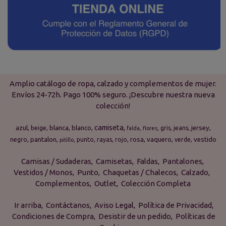
Amplio catálogo de ropa, calzado y complementos de mujer.
Envíos 24-72h. Pago 100% seguro. ¡Descubre nuestra nueva
colección!
camiseta
azul
blanca
blanco
jersey
beige
gris
jeans
falda
flores
pantalon
rosa
vaquero
vestido
negro
punto
rayas
rojo
verde
pitillo
Camisas / Sudaderas
Camisetas
Faldas
Pantalones
Vestidos / Monos
Punto
Chaquetas / Chalecos
Calzado
Complementos
Outlet
Colección Completa
Ir arriba
Contáctanos
Aviso Legal
Política de Privacidad
Condiciones de Compra
Desistir de un pedido
Políticas de