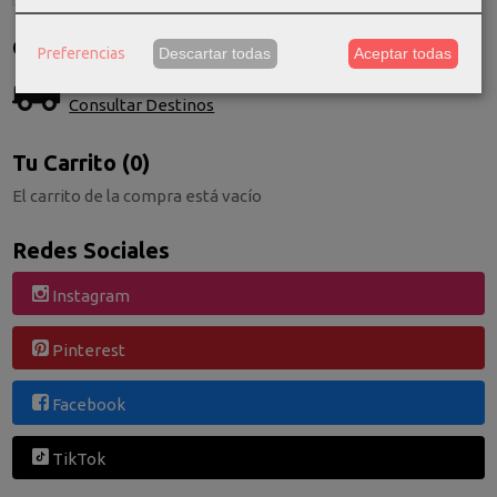
Costes de Envío
Preferencias
Descartar todas
Aceptar todas
GRATIS *
Consultar Destinos
Tu Carrito (0)
El carrito de la compra está vacío
Redes Sociales
Instagram
Pinterest
Facebook
TikTok