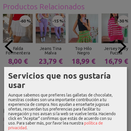
Productos Relacionados
-60 %
-15 %
-30 %
Falda
Jeans Tina
Top Hilo
Jersey Navy
Formentera
Malva
Negro
Fucsia
8,00 €
23,79 €
18,99 €
16,79 €
19,99 €
27,99 €
23,99 €
Servicios que nos gustaría
usar
Aunque sabemos que prefieres las galletas de chocolate,
nuestras cookies son una importante contribución a tu
experiencia de compra. Nos ayudan a enseñarte jugosas
ofertas, recuerdan tus preferencias para facilitar tu
Idioma
navegación y nos avisan si la web se vuelve lenta. Haciendo
click en "Aceptar" confirmas que estás de acuerdo con su
uso.
Para saber más, por favor lea nuestra
política de
privacidad
.