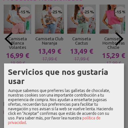
-15 %
-25 %
-25 %
-15 %
Camiseta
Camiseta Club
Camiseta
Camiseta
Blanca
Naranja
Cactus
Hombreras
Volantes
Chicle
13,49 €
13,49 €
16,99 €
15,29 €
17,99 €
17,99 €
19,99 €
17,99 €
Servicios que nos gustaría
usar
Aunque sabemos que prefieres las galletas de chocolate,
nuestras cookies son una importante contribución a tu
experiencia de compra. Nos ayudan a enseñarte jugosas
Idioma
ofertas, recuerdan tus preferencias para facilitar tu
navegación y nos avisan si la web se vuelve lenta. Haciendo
click en "Aceptar" confirmas que estás de acuerdo con su
uso.
Para saber más, por favor lea nuestra
política de
privacidad
.