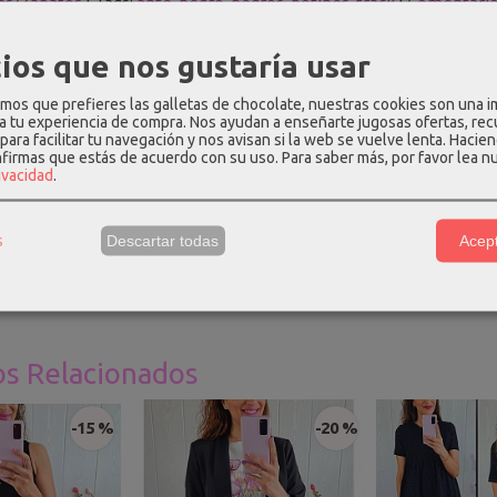
as/Zapatos
|
Tags:
ante
negro
negros
botines
track
|
Comentari
ios que nos gustaría usar
PCIÓN
COMENTARIOS
os que prefieres las galletas de chocolate, nuestras cookies son una 
 a tu experiencia de compra. Nos ayudan a enseñarte jugosas ofertas, re
para facilitar tu navegación y nos avisan si la web se vuelve lenta. Hacien
nfirmas que estás de acuerdo con su uso.
Para saber más, por favor lea n
olor negro con acabado de ante y suela track en el mismo color. 
rivacidad
.
.5cm, suela de 3.5cm y caña de 19cm de altura.
n
, recomendamos comprar el número habitual.
s
Descartar todas
Acept
os Relacionados
-15 %
-20 %