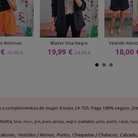
o Botones
Blazer Ona Negra
Vestido-Mono
 €
19,99 €
18,00
15,99 €
24,99 €
do y complementos de mujer. Envíos 24-72h. Pago 100% seguro. ¡De
miseta
jersey
pantalon
gris
jeans
negro
punto
rayas
rojo
falda
flores
pitillo
talones
Vestidos / Monos
Punto
Chaquetas / Chalecos
Calzado