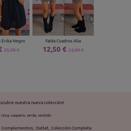
 Erika Negro
Falda Cuadros Alia
Top Hilo
 €
12,50 €
18,9
35,99 €
24,99 €
scubre nuestra nueva colección!
rosa
vaquero
vestido
verde
Complementos
Outlet
Colección Completa