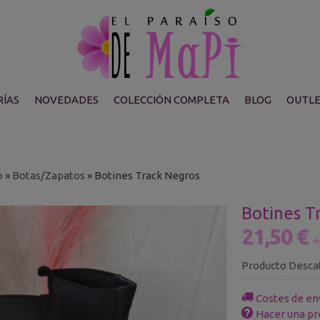
ÍAS
NOVEDADES
COLECCIÓN COMPLETA
BLOG
OUTL
o
»
Botas/Zapatos
»
Botines Track Negros
Botines T
21,50 €
4
Producto Desca
Costes de en
Hacer una pr