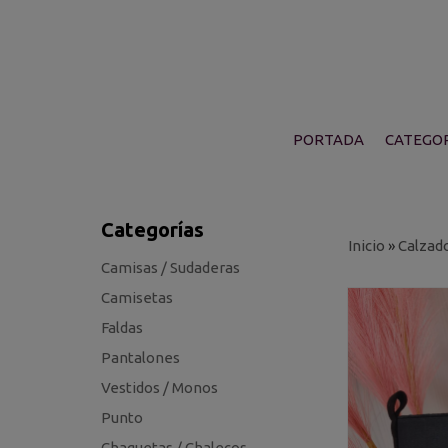
PORTADA
CATEGOR
Categorías
Inicio
»
Calzad
Camisas / Sudaderas
Camisetas
Faldas
Pantalones
Vestidos / Monos
Punto
Chaquetas / Chalecos