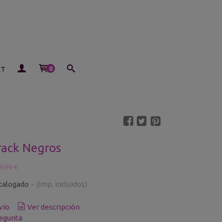
ET
0
rack Negros
2,99 €
talogado
-
(Imp. Incluidos)
vío
Ver descripción
egunta