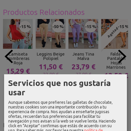
Productos Relacionados
-15 %
-50 %
-15 %
-15 %
Agotado
Camiseta
Leggins Beige
Jeans Tina
Falda-
Hombreras
Polipiel
Malva
Pantalón
Roja
Hojas
11,50 €
23,79 €
Marrones
15,29 €
22,99 €
27,99 €
13,59 €
17,99 €
Servicios que nos gustaría
15,99 €
usar
Aunque sabemos que prefieres las galletas de chocolate,
nuestras cookies son una importante contribución a tu
experiencia de compra. Nos ayudan a enseñarte jugosas
ofertas, recuerdan tus preferencias para facilitar tu
navegación y nos avisan si la web se vuelve lenta. Haciendo
Idioma
click en "Aceptar" confirmas que estás de acuerdo con su
uso.
Para saber más, por favor lea nuestra
política de