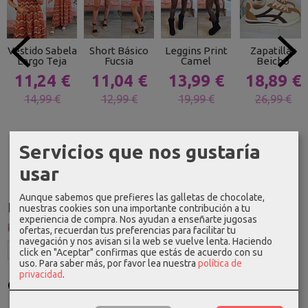
Vestido Sabela
Short Básico
Leggins Print
Zapatillas
Largo Teja
Fucsia
Camel
Beicho
11,24 €
11,04 €
13,99 €
18,89 €
14,99 €
12,99 €
19,99 €
26,99 €
Servicios que nos gustaría
usar
Aunque sabemos que prefieres las galletas de chocolate,
Idioma
nuestras cookies son una importante contribución a tu
experiencia de compra. Nos ayudan a enseñarte jugosas
ofertas, recuerdan tus preferencias para facilitar tu
navegación y nos avisan si la web se vuelve lenta. Haciendo
click en "Aceptar" confirmas que estás de acuerdo con su
uso.
Para saber más, por favor lea nuestra
política de
privacidad
.
Costes de Envío
GRATIS *