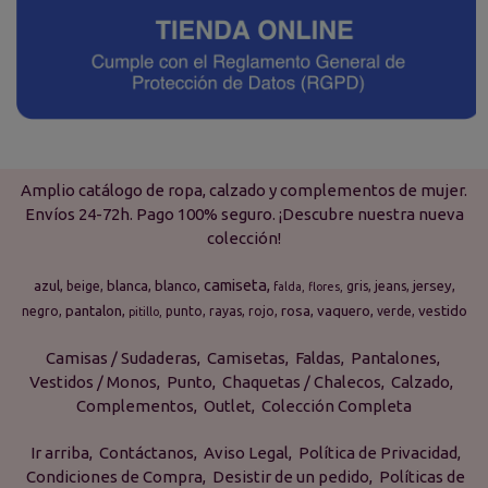
Amplio catálogo de ropa, calzado y complementos de mujer.
Envíos 24-72h. Pago 100% seguro. ¡Descubre nuestra nueva
colección!
camiseta
azul
blanca
blanco
jersey
beige
gris
jeans
falda
flores
pantalon
rosa
vaquero
vestido
negro
punto
rayas
rojo
verde
pitillo
Camisas / Sudaderas
Camisetas
Faldas
Pantalones
Vestidos / Monos
Punto
Chaquetas / Chalecos
Calzado
Complementos
Outlet
Colección Completa
Ir arriba
Contáctanos
Aviso Legal
Política de Privacidad
Condiciones de Compra
Desistir de un pedido
Políticas de