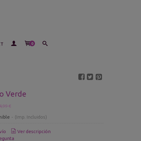
ET
0
co Verde
4,99 €
nible
-
(Imp. Incluidos)
vío
Ver descripción
egunta