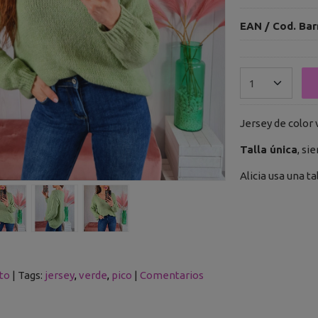
EAN / Cod. Bar
Jersey de color 
Talla única
, si
Alicia usa una ta
to
|
Tags:
jersey
verde
pico
|
Comentarios