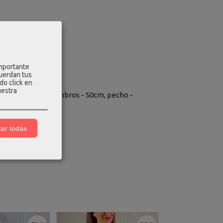
importante
cuerdan tus
do click en
uestra
o manga - 56cm, hombros - 50cm, pecho -
ar todas