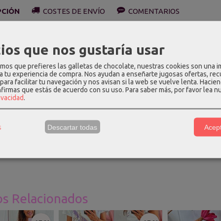
PCIÓN
COSTES DE ENVÍO
COMENTARIOS
olor verde, cuello de pico y manga larga.
ios que nos gustaría usar
 hasta la talla 44.
os que prefieres las galletas de chocolate, nuestras cookies son una 
 a tu experiencia de compra. Nos ayudan a enseñarte jugosas ofertas, re
ión
:
57% acrílico, 29% poliamida, 7% lana, 7% viscosa.
para facilitar tu navegación y nos avisan si la web se vuelve lenta. Hacien
nfirmas que estás de acuerdo con su uso.
Para saber más, por favor lea n
e Talla única
:
largo delantero - 61cm, largo trasero - 65cm, larg
rivacidad
.
tura - 108cm, cadera - 110cm.
una talla S y mide 1.69m, para que os hagáis una idea.
s
Descartar todas
Acept
os Relacionados