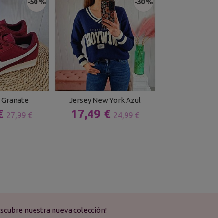
-50 %
-30 %
s Granate
Jersey New York Azul
Jersey Nav
 €
17,49 €
16,79 
27,99 €
24,99 €
scubre nuestra nueva colección!