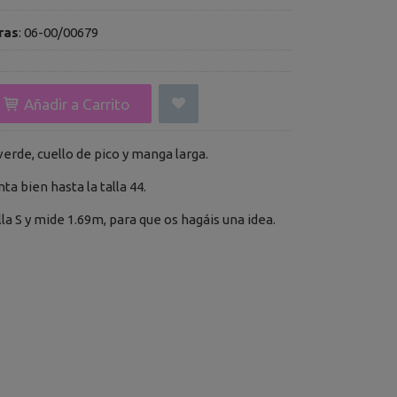
ras
:
06-00/00679
Añadir a Carrito
verde, cuello de pico y manga larga.
enta bien hasta la talla 44.
lla S y mide 1.69m, para que os hagáis una idea.