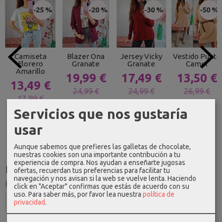
-25 %
-20 %
-30 %
-50 %
Camiseta
Blazer Ona
Jersey Vicky
Vestido Punto
Florero
Granate
Granate
Camel
Amarillo
19,99 €
17,49 €
13,50 €
13,49 €
24,99 €
24,99 €
26,99 €
17,99 €
Servicios que nos gustaría
usar
Aunque sabemos que prefieres las galletas de chocolate,
nuestras cookies son una importante contribución a tu
experiencia de compra. Nos ayudan a enseñarte jugosas
Idioma
ofertas, recuerdan tus preferencias para facilitar tu
navegación y nos avisan si la web se vuelve lenta. Haciendo
click en "Aceptar" confirmas que estás de acuerdo con su
uso.
Para saber más, por favor lea nuestra
política de
privacidad
.