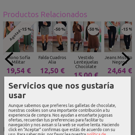
Productos Relacionados
-15 %
-50 %
-50 %
-15 %
Agotado
Mono Sofía
Falda Cuadros
Vestido
Jeans MissBon
Militar
Alia
Lentejuelas
Negros
Chocolate
19,54 €
12,50 €
24,64 €
15,00 €
22,99 €
24,99 €
28,99 €
29,99 €
Servicios que nos gustaría
usar
Aunque sabemos que prefieres las galletas de chocolate,
nuestras cookies son una importante contribución a tu
experiencia de compra. Nos ayudan a enseñarte jugosas
ofertas, recuerdan tus preferencias para facilitar tu
navegación y nos avisan si la web se vuelve lenta. Haciendo
Idioma
click en "Aceptar" confirmas que estás de acuerdo con su
uso.
Para saber más, por favor lea nuestra
política de