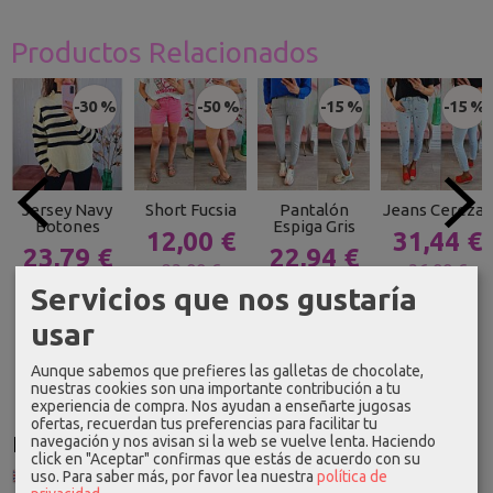
Productos Relacionados
-30 %
-50 %
-15 %
-15 %
Jersey Navy
Short Fucsia
Pantalón
Jeans Cerezas
Botones
Espiga Gris
12,00 €
31,44 €
23,79 €
22,94 €
23,99 €
36,99 €
33,99 €
26,99 €
Servicios que nos gustaría
usar
Aunque sabemos que prefieres las galletas de chocolate,
nuestras cookies son una importante contribución a tu
experiencia de compra. Nos ayudan a enseñarte jugosas
ofertas, recuerdan tus preferencias para facilitar tu
Idioma
navegación y nos avisan si la web se vuelve lenta. Haciendo
click en "Aceptar" confirmas que estás de acuerdo con su
uso.
Para saber más, por favor lea nuestra
política de