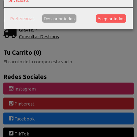
privacidad
.
Preferencias
Descartar todas
Aceptar todas
Costes de Envío
GRATIS *
Consultar Destinos
Tu Carrito (0)
El carrito de la compra está vacío
Redes Sociales
Instagram
Pinterest
Facebook
TikTok