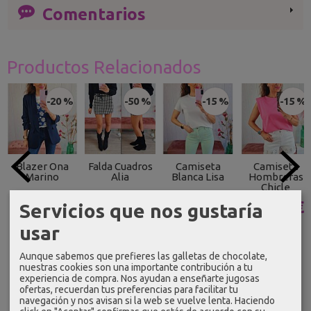
Comentarios
Productos Relacionados
-20 %
-50 %
-15 %
-15 %
Blazer Ona
Falda Cuadros
Camiseta
Camiseta
Marino
Alia
Blanca Lisa
Hombreras
Chicle
19,99 €
12,50 €
12,74 €
15,29 €
Servicios que nos gustaría
24,99 €
24,99 €
14,99 €
17,99 €
usar
Aunque sabemos que prefieres las galletas de chocolate,
nuestras cookies son una importante contribución a tu
experiencia de compra. Nos ayudan a enseñarte jugosas
ofertas, recuerdan tus preferencias para facilitar tu
navegación y nos avisan si la web se vuelve lenta. Haciendo