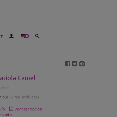
ET
0
ariola Camel
9,99 €
nible
-
(Imp. Incluidos)
vío
Ver descripción
egunta