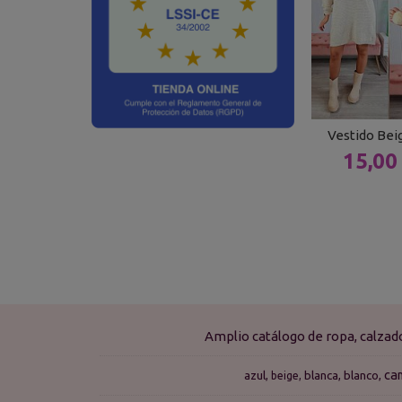
Vestido Be
15,00
Amplio catálogo de ropa, calza
ca
azul
blanca
blanco
beige