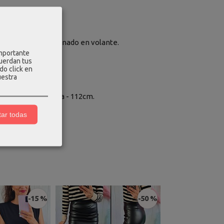
rantes y bajo terminado en volante.
importante
cuerdan tus
do click en
uestra
tico) - 68cm, cadera - 112cm.
ar todas
-15 %
-50 %