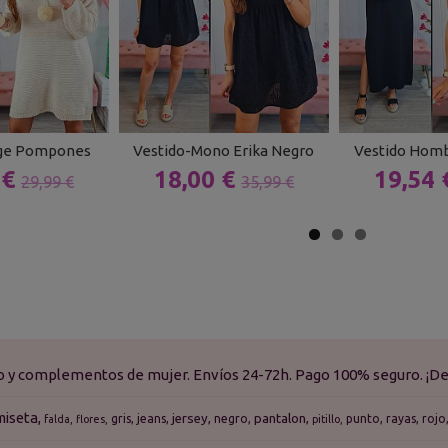
ige Pompones
Vestido-Mono Erika Negro
Vestido Homb
 €
18,00 €
19,54
29,99 €
35,99 €
do y complementos de mujer. Envíos 24-72h. Pago 100% seguro. ¡De
miseta
jersey
pantalon
gris
jeans
negro
punto
rayas
rojo
falda
flores
pitillo