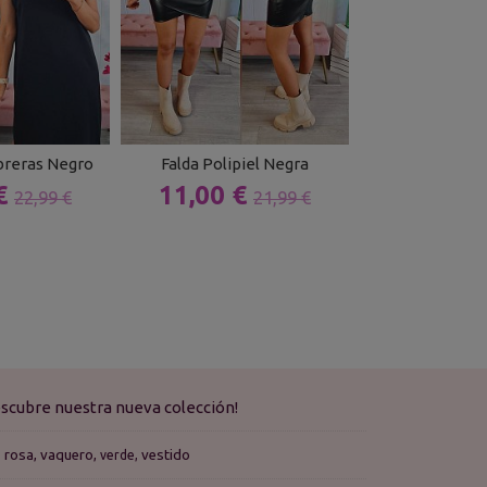
reras Negro
Falda Polipiel Negra
Falda Polipie
 €
11,00 €
11,00 
22,99 €
21,99 €
scubre nuestra nueva colección!
rosa
vaquero
vestido
verde