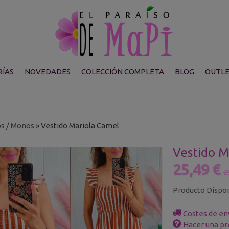
ÍAS
NOVEDADES
COLECCIÓN COMPLETA
BLOG
OUTL
os / Monos
»
Vestido Mariola Camel
Vestido M
25,49 €
2
Producto Dispo
Costes de en
Hacer una pr