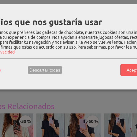
PCIÓN
COSTES DE ENVÍO
COMENTARIOS
ios que nos gustaría usar
rgo en color blanco con rayas camel. Tiene el cuerpo engomado, ti
os que prefieres las galletas de chocolate, nuestras cookies son una 
 hasta la talla 40-42.
 a tu experiencia de compra. Nos ayudan a enseñarte jugosas ofertas, re
para facilitar tu navegación y nos avisan si la web se vuelve lenta. Hacien
nfirmas que estás de acuerdo con su uso.
Para saber más, por favor lea n
ión
:
95% poliéster - 5% elastano.
rivacidad
.
e Talla única
:
largo - 134cm, pecho (elástico) - 60cm, cintura (elás
una talla 36 y mide 1.69m, para que os hagáis una idea.
s
Descartar todas
Acept
os Relacionados
-50 %
-50 %