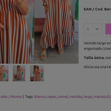
EAN / Cod. Bar
Vestido largo en
engomado, tiran
Talla única
, si
Alicia usa una t
tidos / Monos
|
Tags:
blanco
rayas
camel
vestido
largo
mariola
|