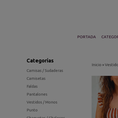
PORTADA
CATEGOR
Categorías
Inicio
»
Vestid
Camisas / Sudaderas
Camisetas
Faldas
Pantalones
Vestidos / Monos
Punto
Chaquetas / Chalecos