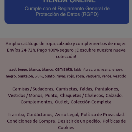
Amplio catálogo de ropa, calzado y complementos de mujer.
Envíos 24-72h. Pago 100% seguro. ¡Descubre nuestra nueva
colección!
camiseta
azul
blanca
blanco
jersey
beige
gris
jeans
falda
flores
pantalon
rosa
vaquero
vestido
negro
punto
rayas
rojo
verde
pitillo
Camisas / Sudaderas
Camisetas
Faldas
Pantalones
Vestidos / Monos
Punto
Chaquetas / Chalecos
Calzado
Complementos
Outlet
Colección Completa
Ir arriba
Contáctanos
Aviso Legal
Política de Privacidad
Condiciones de Compra
Desistir de un pedido
Políticas de
Cookies