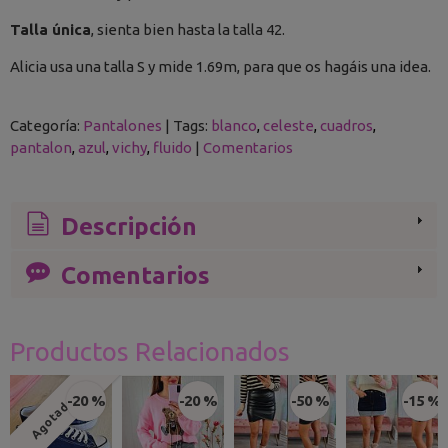
Talla única
, sienta bien hasta la talla 42.
Alicia usa una talla S y mide 1.69m, para que os hagáis una idea.
Categoría:
Pantalones
|
Tags:
blanco
celeste
cuadros
pantalon
azul
vichy
fluido
|
Comentarios
Descripción
Comentarios
Productos Relacionados
-20 %
-20 %
-50 %
-15 %
Agotado