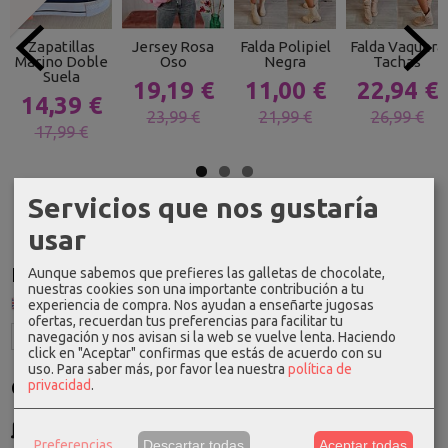
Zapatillas
Jersey Rosa
Falda Polipiel
Falda Vaquera
Marino Doble
Oso
Negra
Tachas
Suela
19,19 €
11,00 €
22,94 €
14,39 €
23,99 €
21,99 €
26,99 €
17,99 €
Servicios que nos gustaría
usar
Idioma
Aunque sabemos que prefieres las galletas de chocolate,
nuestras cookies son una importante contribución a tu
experiencia de compra. Nos ayudan a enseñarte jugosas
ofertas, recuerdan tus preferencias para facilitar tu
navegación y nos avisan si la web se vuelve lenta. Haciendo
click en "Aceptar" confirmas que estás de acuerdo con su
uso.
Para saber más, por favor lea nuestra
política de
Costes de Envío
privacidad
.
GRATIS *
Consultar Destinos
Preferencias
Descartar todas
Aceptar todas