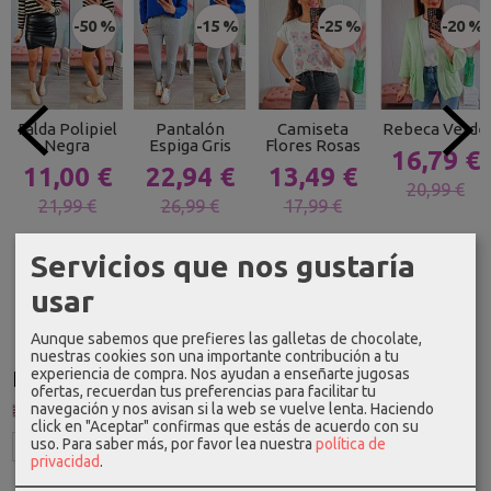
-50 %
-15 %
-25 %
-20 %
Falda Polipiel
Pantalón
Camiseta
Rebeca Verde
Negra
Espiga Gris
Flores Rosas
16,79 €
11,00 €
22,94 €
13,49 €
20,99 €
21,99 €
26,99 €
17,99 €
Servicios que nos gustaría
usar
Aunque sabemos que prefieres las galletas de chocolate,
nuestras cookies son una importante contribución a tu
experiencia de compra. Nos ayudan a enseñarte jugosas
Idioma
ofertas, recuerdan tus preferencias para facilitar tu
navegación y nos avisan si la web se vuelve lenta. Haciendo
click en "Aceptar" confirmas que estás de acuerdo con su
uso.
Para saber más, por favor lea nuestra
política de
privacidad
.