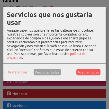
Idioma
Servicios que nos gustaría
usar
Costes de Envío
Aunque sabemos que prefieres las galletas de chocolate,
nuestras cookies son una importante contribución a tu
GRATIS *
experiencia de compra. Nos ayudan a enseñarte jugosas
Consultar Destinos
ofertas, recuerdan tus preferencias para facilitar tu
navegación y nos avisan si la web se vuelve lenta. Haciendo
click en "Aceptar" confirmas que estás de acuerdo con su
Tu Carrito (0)
uso.
Para saber más, por favor lea nuestra
política de
privacidad
.
El carrito de la compra está vacío
Redes Sociales
Preferencias
Descartar todas
Aceptar todas
Instagram
Pinterest
Facebook