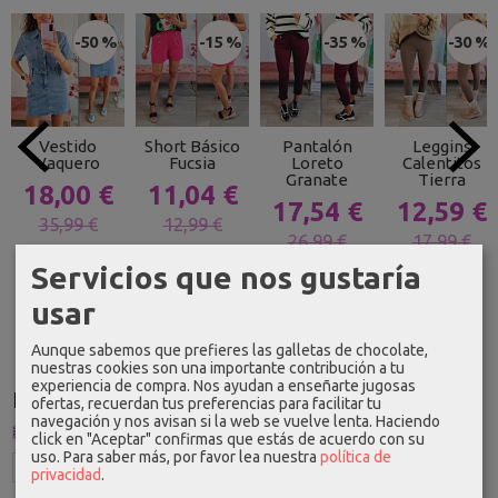
-50 %
-15 %
-35 %
-30 %
Vestido
Short Básico
Pantalón
Leggins
Vaquero
Fucsia
Loreto
Calentitos
Granate
Tierra
18,00 €
11,04 €
17,54 €
12,59 €
35,99 €
12,99 €
26,99 €
17,99 €
Servicios que nos gustaría
usar
Aunque sabemos que prefieres las galletas de chocolate,
nuestras cookies son una importante contribución a tu
experiencia de compra. Nos ayudan a enseñarte jugosas
Idioma
ofertas, recuerdan tus preferencias para facilitar tu
navegación y nos avisan si la web se vuelve lenta. Haciendo
click en "Aceptar" confirmas que estás de acuerdo con su
uso.
Para saber más, por favor lea nuestra
política de
privacidad
.