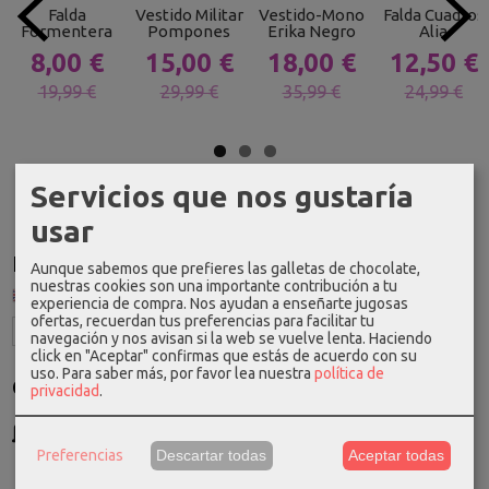
Falda
Vestido Militar
Vestido-Mono
Falda Cuadros
Formentera
Pompones
Erika Negro
Alia
8,00 €
15,00 €
18,00 €
12,50 €
19,99 €
29,99 €
35,99 €
24,99 €
Servicios que nos gustaría
usar
Idioma
Aunque sabemos que prefieres las galletas de chocolate,
nuestras cookies son una importante contribución a tu
experiencia de compra. Nos ayudan a enseñarte jugosas
ofertas, recuerdan tus preferencias para facilitar tu
navegación y nos avisan si la web se vuelve lenta. Haciendo
click en "Aceptar" confirmas que estás de acuerdo con su
uso.
Para saber más, por favor lea nuestra
política de
Costes de Envío
privacidad
.
GRATIS *
Consultar Destinos
Preferencias
Descartar todas
Aceptar todas