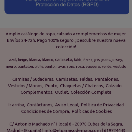
Amplio catálogo de ropa, calzado y complementos de mujer.
Envíos 24-72h. Pago 100% seguro. ¡Descubre nuestra nueva
colección!
camiseta
azul
blanca
blanco
jersey
beige
gris
jeans
falda
flores
pantalon
rosa
vaquero
vestido
negro
punto
rayas
rojo
verde
pitillo
Camisas / Sudaderas
Camisetas
Faldas
Pantalones
Vestidos / Monos
Punto
Chaquetas / Chalecos
Calzado
Complementos
Outlet
Colección Completa
Ir arriba
Contáctanos
Aviso Legal
Política de Privacidad
Condiciones de Compra
Políticas de Cookies
C/ Antonio Machado n°1 local 6 - 28978 Cubas de la Sagra,
Madrid - (España) | info@elparaisodemapi.com |
619724443