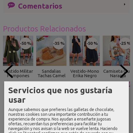
Comentarios
Productos Relacionados
-50 %
-35 %
-50 %
-25 %
Vestido Militar
Sandalias
Vestido-Mono
Camiseta Club
Pompones
Tachas Camel
Erika Negro
Naranja
15,00 €
18,84 €
18,00 €
13,49 €
Servicios que nos gustaría
29,99 €
28,99 €
35,99 €
17,99 €
usar
Aunque sabemos que prefieres las galletas de chocolate,
nuestras cookies son una importante contribución a tu
experiencia de compra. Nos ayudan a enseñarte jugosas
ofertas, recuerdan tus preferencias para facilitar tu
navegación y nos avisan si la web se vuelve lenta. Haciendo