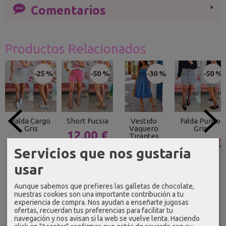
Comentarios
Productos Relacionados
-25 %
-50 %
-30 %
-50 %
Falda Cargo
Short Fucsia
Vestido
Falda Punto
Gris
Vaquero
Gris
12,00 €
Tirantes
15,74 €
13,00 €
23,99 €
20,99 €
Servicios que nos gustaría
20,99 €
25,99 €
29,99 €
usar
Aunque sabemos que prefieres las galletas de chocolate,
nuestras cookies son una importante contribución a tu
experiencia de compra. Nos ayudan a enseñarte jugosas
ofertas, recuerdan tus preferencias para facilitar tu
navegación y nos avisan si la web se vuelve lenta. Haciendo