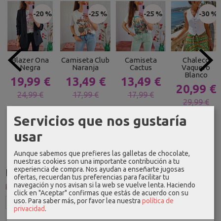
-20 %
-25 %
-25 %
-30 %
Blazer Ona
Camiseta Club
Camiseta
Chaleco
Negra
Naranja
Cactus
Vaquero
Blanco
19,99 €
13,49 €
13,49 €
20,99 €
24,99 €
17,99 €
17,99 €
29,99 €
Servicios que nos gustaría
usar
Aunque sabemos que prefieres las galletas de chocolate,
nuestras cookies son una importante contribución a tu
experiencia de compra. Nos ayudan a enseñarte jugosas
Idioma
ofertas, recuerdan tus preferencias para facilitar tu
navegación y nos avisan si la web se vuelve lenta. Haciendo
click en "Aceptar" confirmas que estás de acuerdo con su
uso.
Para saber más, por favor lea nuestra
política de
privacidad
.