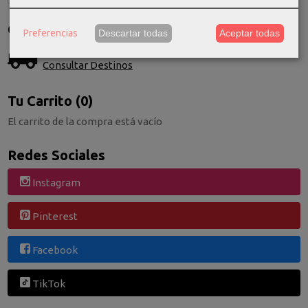
Costes de Envío
Preferencias
Descartar todas
Aceptar todas
GRATIS *
Consultar Destinos
Tu Carrito (0)
El carrito de la compra está vacío
Redes Sociales
Instagram
Pinterest
Facebook
TikTok