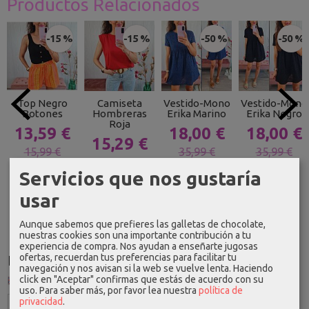
Productos Relacionados
-15 %
-15 %
-50 %
-50 %
Top Negro
Camiseta
Vestido-Mono
Vestido-Mono
Botones
Hombreras
Erika Marino
Erika Negro
Roja
13,59 €
18,00 €
18,00 €
15,29 €
15,99 €
35,99 €
35,99 €
17,99 €
Servicios que nos gustaría
usar
Aunque sabemos que prefieres las galletas de chocolate,
nuestras cookies son una importante contribución a tu
experiencia de compra. Nos ayudan a enseñarte jugosas
ofertas, recuerdan tus preferencias para facilitar tu
Idioma
navegación y nos avisan si la web se vuelve lenta. Haciendo
click en "Aceptar" confirmas que estás de acuerdo con su
uso.
Para saber más, por favor lea nuestra
política de
privacidad
.