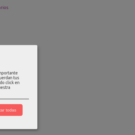
rios
importante
cuerdan tus
do click en
uestra
ar todas