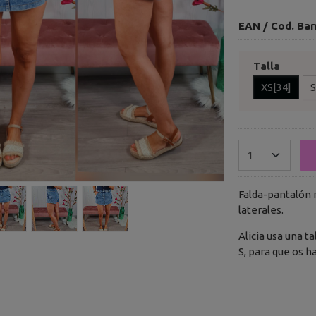
EAN / Cod. Bar
Talla
XS[34]
S
Falda-pantalón m
laterales.
Alicia usa una ta
S, para que os h