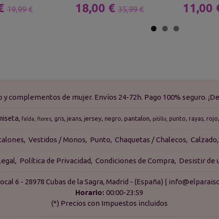
 €
18,00 €
11,00
19,99 €
35,99 €
do y complementos de mujer. Envíos 24-72h. Pago 100% seguro. ¡De
miseta
jersey
pantalon
gris
jeans
negro
punto
rayas
rojo
falda
flores
pitillo
talones
Vestidos / Monos
Punto
Chaquetas / Chalecos
Calzado
Legal
Política de Privacidad
Condiciones de Compra
Desistir de
ocal 6 - 28978 Cubas de la Sagra, Madrid - (España) | info@elpara
Horario:
00:00-23:59
(*) Precios con Impuestos incluidos