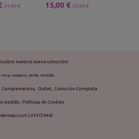
 €
15,00 €
13,00 
21,99 €
29,99 €
scubre nuestra nueva colección!
rosa
vaquero
vestido
verde
Complementos
Outlet
Colección Completa
 un pedido
Políticas de Cookies
isodemapi.com |
619724443