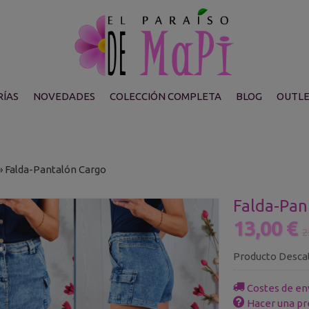
ÍAS
NOVEDADES
COLECCIÓN COMPLETA
BLOG
OUTL
»
Falda-Pantalón Cargo
Falda-Pan
13,00 €
2
Producto Desca
Costes de en
Hacer una pr