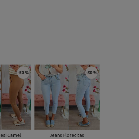
-50 %
-50 %
esi Camel
Jeans Florecitas
Falda Punt