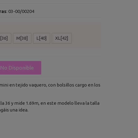
ras
:
03-00/00204
[36]
M[38]
L[40]
XL[42]
No Disponible
ini en tejido vaquero, con bolsillos cargo en los
lla 36 y mide 1.69m, en este modelo lleva la talla
agáis una idea.