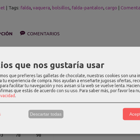
let
|
Tags:
falda
vaquera
bolsillos
falda-pantalon
cargo
|
Comenta
PCIÓN
COMENTARIOS
lón mini en tejido vaquero, con bolsillos cargo en los laterales.
ios que nos gustaría usar
ión
: 63% algodón - 36% poliéster - 1% elastano.
medidas (cm)
:
os que prefieres las galletas de chocolate, nuestras cookies son una 
 a tu experiencia de compra. Nos ayudan a enseñarte jugosas ofertas, re
para facilitar tu navegación y nos avisan si la web se vuelve lenta. Hacien
Largo
Cintura
Cadera
nfirmas que estás de acuerdo con su uso.
Para saber más, por favor lea n
rivacidad
.
30
68
86
31
72
90
s
Descartar todas
Acept
32
74
94
33
78
98