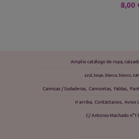
8,00
Amplio catálogo de ropa, calza
ca
azul
blanca
blanco
beige
Camisas / Sudaderas
Camisetas
Faldas
Pan
Ir arriba
Contáctanos
Aviso 
C/ Antonio Machado n°1 l