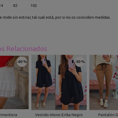
34
82
102
se mide sin estirar, tal cual está, por si no os coinciden medidas.
os Relacionados
-60 %
-50 %
ormentera
Vestido-Mono Erika Negro
Pantalón D