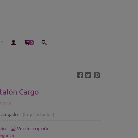
ET
0
talón Cargo
5,99 €
talogado
-
(Imp. Incluidos)
vío
Ver descripción
egunta