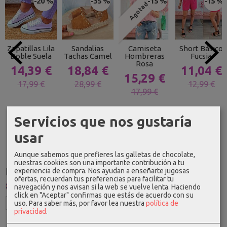
-20 %
-35 %
-15 %
-15 %
Agotado
Zapatillas Lila
Sandalias
Camiseta
Short Básico
Doble Suela
Tachas Camel
Hombreras
Fucsia
Rosa
14,39 €
18,84 €
11,04 €
15,29 €
17,99 €
28,99 €
12,99 €
17,99 €
Servicios que nos gustaría
usar
Aunque sabemos que prefieres las galletas de chocolate,
nuestras cookies son una importante contribución a tu
Idioma
experiencia de compra. Nos ayudan a enseñarte jugosas
ofertas, recuerdan tus preferencias para facilitar tu
navegación y nos avisan si la web se vuelve lenta. Haciendo
click en "Aceptar" confirmas que estás de acuerdo con su
uso.
Para saber más, por favor lea nuestra
política de
privacidad
.