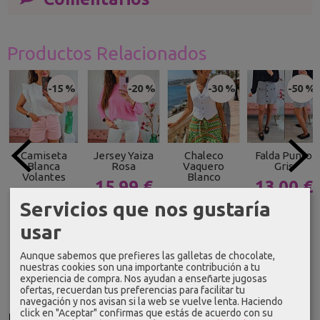
Productos Relacionados
-15 %
-20 %
-30 %
-50 %
Camiseta
Jersey Yaiza
Chaleco
Falda Punto
Blanca
Rosa
Vaquero
Gris
Volantes
Blanco
15,99 €
13,00 €
16,99 €
20,99 €
Servicios que nos gustaría
19,99 €
25,99 €
19,99 €
29,99 €
usar
Aunque sabemos que prefieres las galletas de chocolate,
nuestras cookies son una importante contribución a tu
experiencia de compra. Nos ayudan a enseñarte jugosas
ofertas, recuerdan tus preferencias para facilitar tu
navegación y nos avisan si la web se vuelve lenta. Haciendo
click en "Aceptar" confirmas que estás de acuerdo con su
Idioma