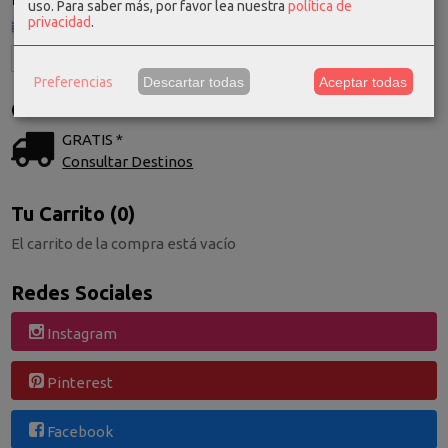
uso.
Para saber más, por favor lea nuestra
política de
privacidad
.
Preferencias
Descartar todas
Aceptar todas
Costes de Envío
GRATIS *
Consultar Destinos
Tu Carrito (0)
El carrito de la compra está vacío
Redes Sociales
Instagram
Pinterest
Facebook