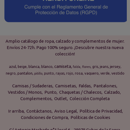
Amplio catálogo de ropa, calzado y complementos de mujer.
Envíos 24-72h. Pago 100% seguro. ¡Descubre nuestra nueva
colección!
camiseta
azul
blanca
blanco
jersey
beige
gris
jeans
falda
flores
pantalon
rosa
vaquero
vestido
negro
punto
rayas
rojo
verde
pitillo
Camisas / Sudaderas
Camisetas
Faldas
Pantalones
Vestidos / Monos
Punto
Chaquetas / Chalecos
Calzado
Complementos
Outlet
Colección Completa
Ir arriba
Contáctanos
Aviso Legal
Política de Privacidad
Condiciones de Compra
Políticas de Cookies
C/ Antonio Machado n°1 local 6 - 28978 Cubas de la Sagra,