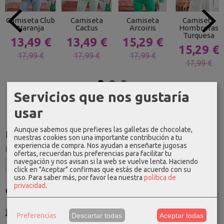
Camiseta Club
Camiseta
Camiseta
Camiseta
Naranja
Cactus
Arcoiris
Hombreras
Turquesa
13,49 €
13,49 €
15,29 €
15,29 €
17,99 €
17,99 €
17,99 €
17,99 €
Servicios que nos gustaría
usar
Aunque sabemos que prefieres las galletas de chocolate,
Idioma
nuestras cookies son una importante contribución a tu
experiencia de compra. Nos ayudan a enseñarte jugosas
ofertas, recuerdan tus preferencias para facilitar tu
navegación y nos avisan si la web se vuelve lenta. Haciendo
click en "Aceptar" confirmas que estás de acuerdo con su
uso.
Para saber más, por favor lea nuestra
política de
privacidad
.
Costes de Envío
GRATIS *
Preferencias
Descartar todas
Aceptar todas
Consultar Destinos