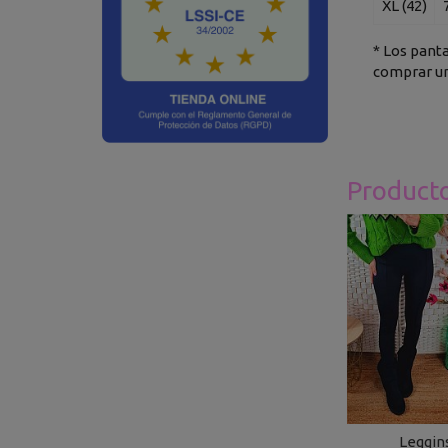
XL (42)
* Los pant
comprar un
Product
Leggin