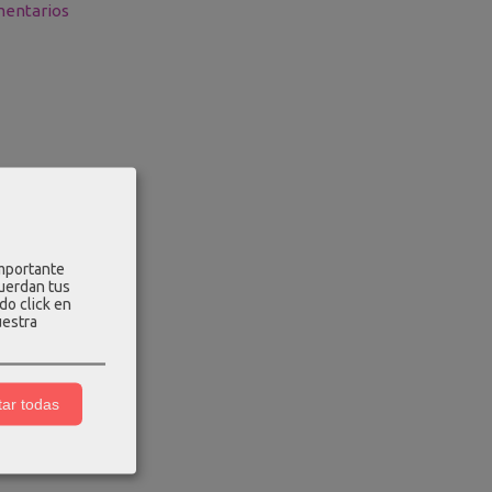
entarios
importante
cuerdan tus
do click en
uestra
ar todas