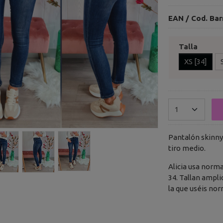
EAN / Cod. Bar
Talla
XS [34]
Pantalón skinny
tiro medio.
Alicia usa norm
34. Tallan ampl
la que uséis no