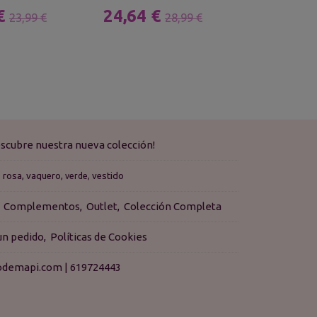
 €
24,64 €
17,39 
23,99 €
28,99 €
scubre nuestra nueva colección!
rosa
vaquero
vestido
verde
Complementos
Outlet
Colección Completa
 un pedido
Políticas de Cookies
isodemapi.com |
619724443