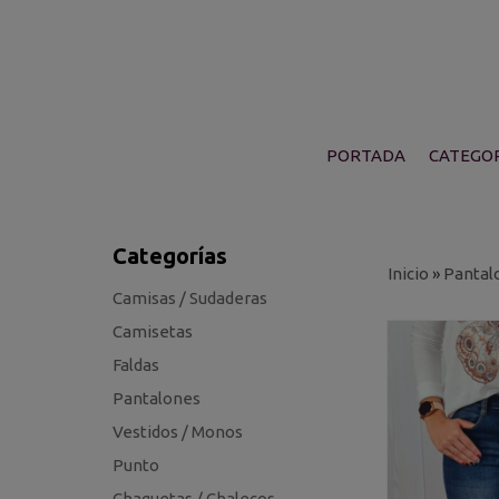
PORTADA
CATEGOR
Categorías
Inicio
»
Pantal
Camisas / Sudaderas
Camisetas
Faldas
Pantalones
Vestidos / Monos
Punto
Chaquetas / Chalecos