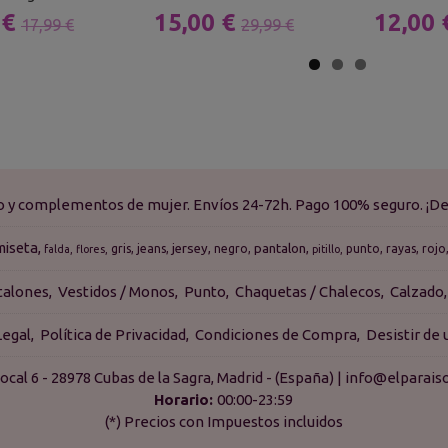
 €
15,00 €
12,00
17,99 €
29,99 €
do y complementos de mujer. Envíos 24-72h. Pago 100% seguro. ¡De
miseta
jersey
pantalon
gris
jeans
negro
punto
rayas
rojo
falda
flores
pitillo
talones
Vestidos / Monos
Punto
Chaquetas / Chalecos
Calzado
Legal
Política de Privacidad
Condiciones de Compra
Desistir de
ocal 6 - 28978 Cubas de la Sagra, Madrid - (España) | info@elpara
Horario:
00:00-23:59
(*) Precios con Impuestos incluidos