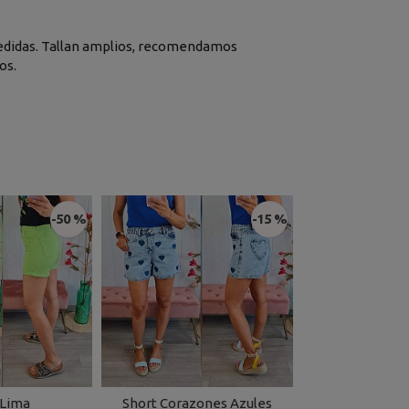
n medidas. Tallan amplios, recomendamos
os.
-50 %
-15 %
 Lima
Short Corazones Azules
Jeans Negr