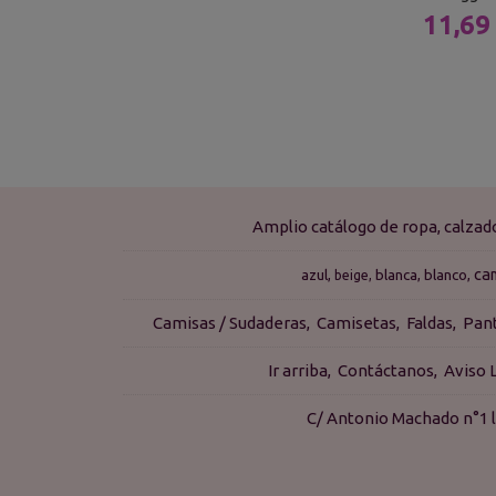
11,69
Amplio catálogo de ropa, calza
ca
azul
blanca
blanco
beige
Camisas / Sudaderas
Camisetas
Faldas
Pan
Ir arriba
Contáctanos
Aviso 
C/ Antonio Machado n°1 l