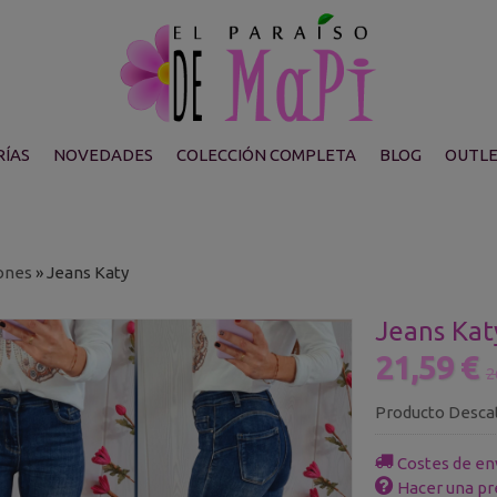
ÍAS
NOVEDADES
COLECCIÓN COMPLETA
BLOG
OUTL
ones
»
Jeans Katy
Jeans Kat
21,59 €
2
Producto Desca
Costes de en
Hacer una pr