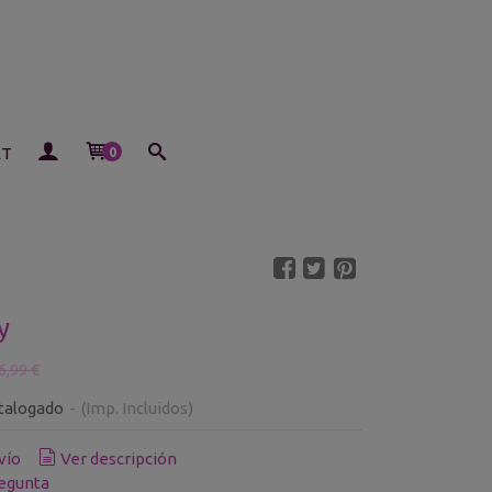
ET
0
y
6,99 €
talogado
-
(Imp. Incluidos)
vío
Ver descripción
egunta