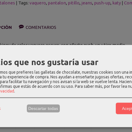
talones
|
Tags:
vaquero
pantalon
pitillo
jeans
push-up
katy
|
Com
PCIÓN
COMENTARIOS
kinny de color vaquero oscuro, con efecto push-up y tiro medio.
n: 62% algodón, 33% poliéster, 3% viscosa, 2% elastano
ios que nos gustaría usar
edidas aproximadas (cm):
os que prefieres las galletas de chocolate, nuestras cookies son una 
 a tu experiencia de compra. Nos ayudan a enseñarte jugosas ofertas, re
Cintura
Cadera
Largo de tiro
Largo total
para facilitar tu navegación y nos avisan si la web se vuelve lenta. Hacien
nfirmas que estás de acuerdo con su uso.
Para saber más, por favor lea n
60
72
23.5
94
rivacidad
.
64
76
24
94
s
Descartar todas
Acept
68
80
24
94.5
72
84
24.5
95