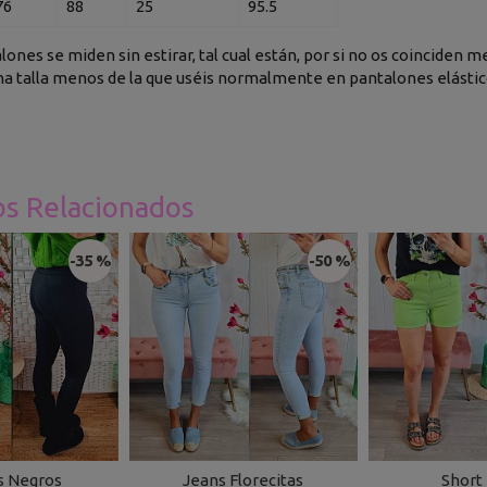
76
88
25
95.5
alones se miden sin estirar, tal cual están, por si no os coincide
a talla menos de la que uséis normalmente en pantalones elástic
os Relacionados
-35 %
-50 %
s Negros
Jeans Florecitas
Short