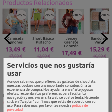
Productos Relacionados
-25 %
-15 %
-30 %
-10 %
Camiseta
Short Básico
Jersey
Bandolera
Limones
Pistacho
Granate
Vania
Corazón
13,49 €
11,04 €
15,29 €
17,49 €
17,99 €
12,99 €
16,99 €
24,99 €
Servicios que nos gustaría
usar
Aunque sabemos que prefieres las galletas de chocolate,
nuestras cookies son una importante contribución a tu
experiencia de compra. Nos ayudan a enseñarte jugosas
ofertas, recuerdan tus preferencias para facilitar tu
Idioma
navegación y nos avisan si la web se vuelve lenta. Haciendo
click en "Aceptar" confirmas que estás de acuerdo con su
uso.
Para saber más, por favor lea nuestra
política de
privacidad
.