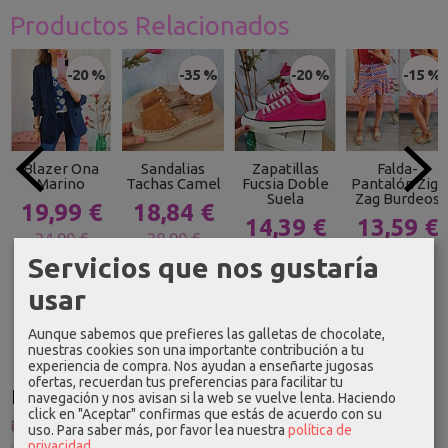
Productos Relacionados
-20 %
-35 %
-20 %
-15 %
Blazer Ona
Sandalias
Zapatillas
Falda-
Marino
Tachas Camel
Fucsia Doble
Pantalón Zig-
Suela
Zag Burdeos
19,99 €
18,84 €
14,39 €
13,59 €
24,99 €
28,99 €
17,99 €
15,99 €
Servicios que nos gustaría
usar
Aunque sabemos que prefieres las galletas de chocolate,
nuestras cookies son una importante contribución a tu
experiencia de compra. Nos ayudan a enseñarte jugosas
ofertas, recuerdan tus preferencias para facilitar tu
Idioma
navegación y nos avisan si la web se vuelve lenta. Haciendo
click en "Aceptar" confirmas que estás de acuerdo con su
uso.
Para saber más, por favor lea nuestra
política de
privacidad
.