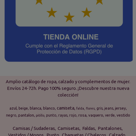
Amplio catálogo de ropa, calzado y complementos de mujer.
Envíos 24-72h. Pago 100% seguro. ¡Descubre nuestra nueva
colección!
camiseta
azul
blanca
blanco
jersey
beige
gris
jeans
falda
flores
pantalon
rosa
vaquero
vestido
negro
punto
rayas
rojo
verde
pitillo
Camisas / Sudaderas
Camisetas
Faldas
Pantalones
Vestidos / Monos
Punto
Chaquetas / Chalecos
Calzado