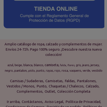
Amplio catálogo de ropa, calzado y complementos de mujer.
Envíos 24-72h. Pago 100% seguro. ¡Descubre nuestra nueva
colección!
camiseta
azul
blanca
blanco
jersey
beige
gris
jeans
falda
flores
pantalon
rosa
vaquero
vestido
negro
punto
rayas
rojo
verde
pitillo
Camisas / Sudaderas
Camisetas
Faldas
Pantalones
Vestidos / Monos
Punto
Chaquetas / Chalecos
Calzado
Complementos
Outlet
Colección Completa
Ir arriba
Contáctanos
Aviso Legal
Política de Privacidad
Condiciones de Compra
Desistir de un pedido
Políticas de