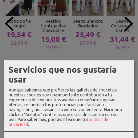
Mono Sofía
Vestido
Jeans Blancos
Jeans
Negro
Lentejuelas
Bordados
Corazones
Chocolate
Camel
19,54 €
25,49 €
15,00 €
31,44 €
22,99 €
29,99 €
29,99 €
36,99 €
Servicios que nos gustaría
usar
Aunque sabemos que prefieres las galletas de chocolate,
nuestras cookies son una importante contribución a tu
Idioma
experiencia de compra. Nos ayudan a enseñarte jugosas
ofertas, recuerdan tus preferencias para facilitar tu
navegación y nos avisan si la web se vuelve lenta. Haciendo
click en "Aceptar" confirmas que estás de acuerdo con su
uso.
Para saber más, por favor lea nuestra
política de
privacidad
.
Costes de Envío