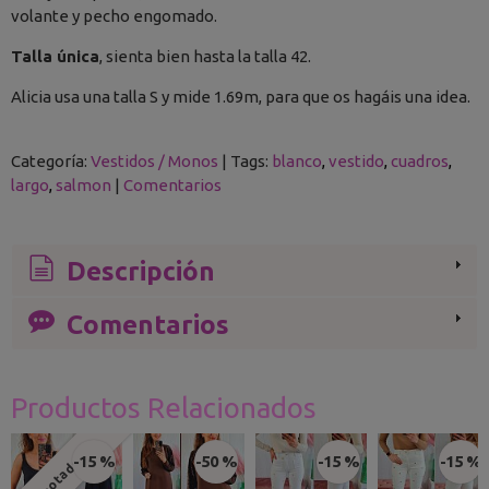
volante y pecho engomado.
Talla única
, sienta bien hasta la talla 42.
Alicia usa una talla S y mide 1.69m, para que os hagáis una idea.
Categoría:
Vestidos / Monos
|
Tags:
blanco
vestido
cuadros
largo
salmon
|
Comentarios
Descripción
Comentarios
Productos Relacionados
-15 %
-50 %
-15 %
-15 %
Agotado