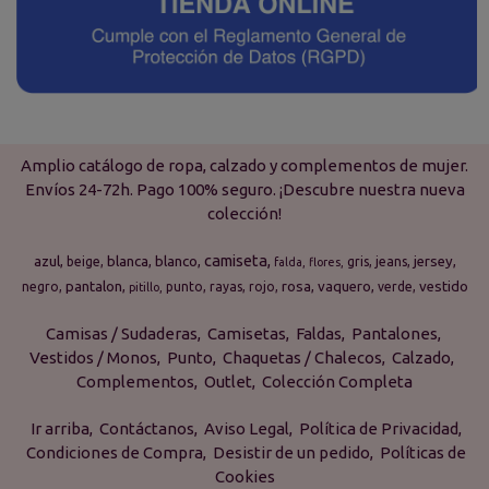
Amplio catálogo de ropa, calzado y complementos de mujer.
Envíos 24-72h. Pago 100% seguro. ¡Descubre nuestra nueva
colección!
camiseta
azul
blanca
blanco
jersey
beige
gris
jeans
falda
flores
pantalon
rosa
vaquero
vestido
negro
punto
rayas
rojo
verde
pitillo
Camisas / Sudaderas
Camisetas
Faldas
Pantalones
Vestidos / Monos
Punto
Chaquetas / Chalecos
Calzado
Complementos
Outlet
Colección Completa
Ir arriba
Contáctanos
Aviso Legal
Política de Privacidad
Condiciones de Compra
Desistir de un pedido
Políticas de
Cookies