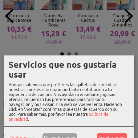
Camiseta
Camiseta
Camiseta
Chaqueta
Básica Rosa
Hombreras
Cactus
Cuadros
Rosa
Amarillos
10,35 €
13,49 €
15,29 €
20,99 €
11,50 €
17,99 €
17,99 €
29,99 €
Servicios que nos gustaría
usar
Aunque sabemos que prefieres las galletas de chocolate,
Idioma
nuestras cookies son una importante contribución a tu
experiencia de compra. Nos ayudan a enseñarte jugosas
ofertas, recuerdan tus preferencias para facilitar tu
navegación y nos avisan si la web se vuelve lenta. Haciendo
click en "Aceptar" confirmas que estás de acuerdo con su
uso.
Para saber más, por favor lea nuestra
política de
privacidad
.
Costes de Envío
GRATIS *
Consultar Destinos
Preferencias
Descartar todas
Aceptar todas