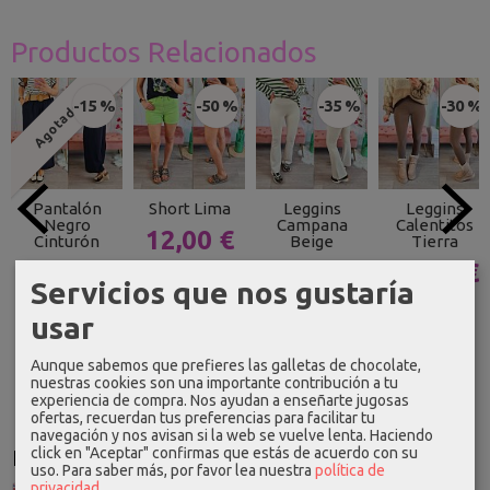
Productos Relacionados
-15 %
-50 %
-35 %
-30 %
Agotado
Pantalón
Short Lima
Leggins
Leggins
Negro
Campana
Calentitos
12,00 €
Cinturón
Beige
Tierra
18,69 €
23,99 €
14,94 €
12,59 €
Servicios que nos gustaría
21,99 €
22,99 €
17,99 €
usar
Aunque sabemos que prefieres las galletas de chocolate,
nuestras cookies son una importante contribución a tu
experiencia de compra. Nos ayudan a enseñarte jugosas
ofertas, recuerdan tus preferencias para facilitar tu
navegación y nos avisan si la web se vuelve lenta. Haciendo
click en "Aceptar" confirmas que estás de acuerdo con su
Idioma
uso.
Para saber más, por favor lea nuestra
política de
privacidad
.