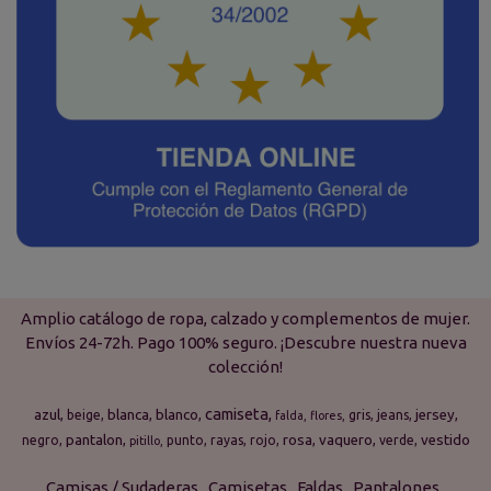
Amplio catálogo de ropa, calzado y complementos de mujer.
Envíos 24-72h. Pago 100% seguro. ¡Descubre nuestra nueva
colección!
camiseta
azul
blanca
blanco
jersey
beige
gris
jeans
falda
flores
pantalon
rosa
vaquero
vestido
negro
punto
rayas
rojo
verde
pitillo
Camisas / Sudaderas
Camisetas
Faldas
Pantalones